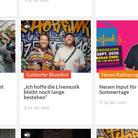
31. Jul. 2026
Gaildorfer Bluesfest
Neues Radiopro
mt
„Ich hoffe die Livemusik
Neuen Input für
bleibt noch lange
Sommertage
bestehen“
29. Jun. 2026
02. Jul. 2026