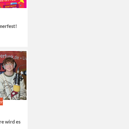
erfest!
er
re wird es