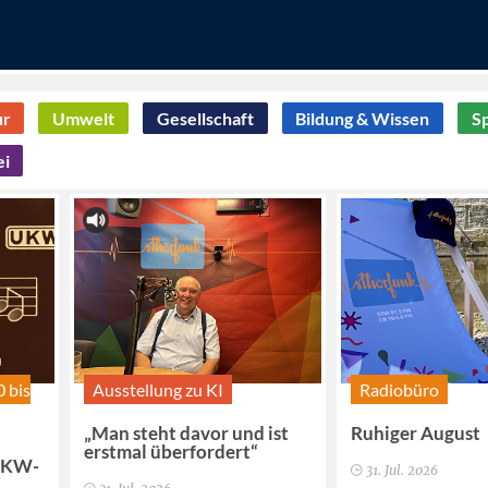
ur
Umwelt
Gesellschaft
Bildung & Wissen
S
ei
0 bis
Ausstellung zu KI
Radiobüro
„Man steht davor und ist
Ruhiger August
erstmal überfordert“
 UKW-
31. Jul. 2026