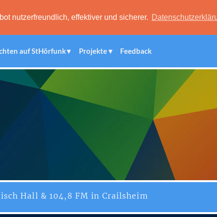
 nutzerfreundlich, effektiver und sicherer.
Datenschutzerklär
chten auf StHörfunk
Projekte
Feedback
isch Hall & 104,8 FM in Crailsheim