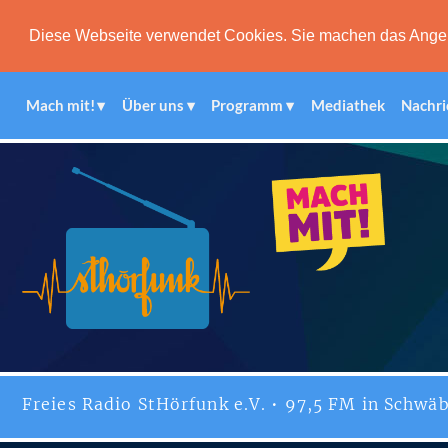
Diese Webseite verwendet Cookies. Sie machen das Angebot
Mach mit!
Über uns
Programm
Mediathek
Nachri
Freies
Radio StHörfunk
e.V. • 97,5 FM in Schwäb