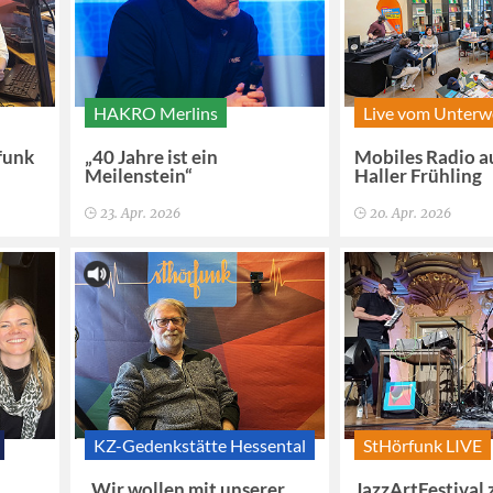
HAKRO Merlins
Live vom Unter
funk
„40 Jahre ist ein
Mobiles Radio a
Meilenstein“
Haller Frühling
23. Apr. 2026
20. Apr. 2026
KZ-Gedenkstätte Hessental
StHörfunk LIVE
„Wir wollen mit unserer
JazzArtFestival