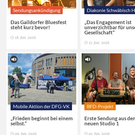
Sendungsankündigung
Diakonie Schwäbisch H
Das Gaildorfer Bluesfest
„Das Engagement ist
steht kurz bevor!
unverzichtbar für uns
Gesellschaft“
18. Jun. 2026
17. Jun. 2026
Mobile Aktion der DFG-VK
BFD-Projekt
„Frieden beginnt bei einem
Erste Sendung aus de
selbst.“
neuen Studio 1
09. Jun. 2026
01. Jun. 2026