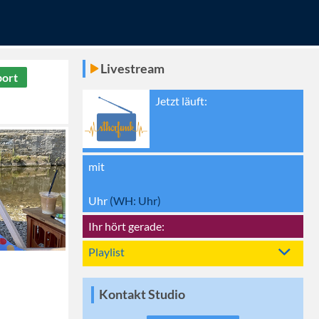
Livestream
port
Jetzt läuft:
mit
Uhr
(WH:
Uhr)
Ihr hört gerade:
Playlist
Kontakt Studio