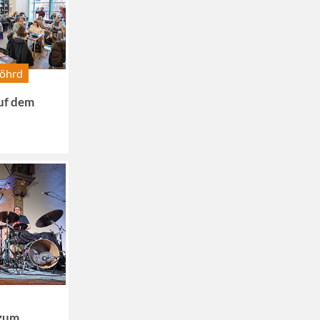
wöhrd
uf dem
 zum