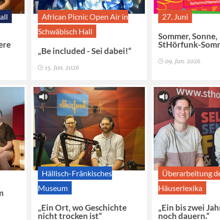
all
African Picnic Open Air in
27. Juni
Schwäbisch Hall
Sommer, Sonne,
ere
StHörfunk-Somm
„Be included - Sei dabei!“
09. Jun. 2026
15. Jun. 2026
Hällisch-Fränkisches
Überarbeitung d
Museum
Häuserlexika
m
„Ein Ort, wo Geschichte
„Ein bis zwei Jah
nicht trocken ist“
noch dauern.“