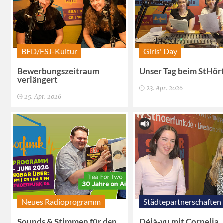
BFD/FSJ-Kultur
Girls' Day
Bewerbungszeitraum
Unser Tag beim StHör
verlängert
23. Apr. 2026
25. Apr. 2026
Neues Radioprogramm
Städtepartnerschaften
Sounds & Stimmen für den
Déjà-vu mit Cornelia