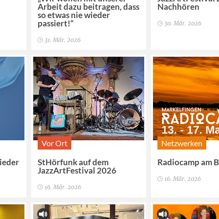
Arbeit dazu beitragen, dass
Nachhören
so etwas nie wieder
passiert!“
30. Mär. 2026
31. Mär. 2026
Vor Ort
Netzwerken
wieder
StHörfunk auf dem
Radiocamp am 
JazzArtFestival 2026
16. Mär. 2026
16. Mär. 2026