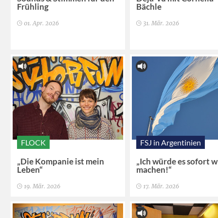
Frühling
Bächle
01. Apr. 2026
31. Mär. 2026
FLOCK
FSJ in Argentinien
„Die Kompanie ist mein
„Ich würde es sofort 
Leben“
machen!“
19. Mär. 2026
17. Mär. 2026