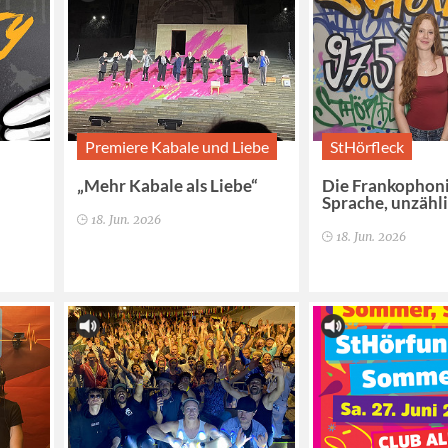
Premiere Kabale und Liebe
StHörfleck
„Mehr Kabale als Liebe“
Die Frankophoni
Sprache, unzähl
18. Jun. 2026
18. Jun. 2026