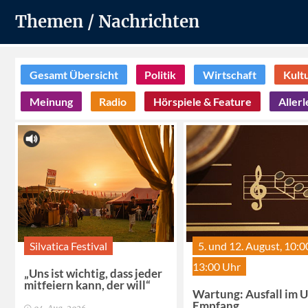
Themen / Nachrichten
Gesamt Übersicht
Politik
Wirtschaft
Kult
Meinung
Radio
Hörspiele & Feature
Allerl
Silvatica Festival
5. und 12. August, 10:0
13:00 Uhr
„Uns ist wichtig, dass jeder
mitfeiern kann, der will“
Wartung: Ausfall im
Empfang