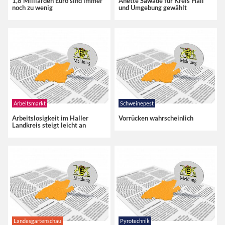
1,8 Milliarden Euro sind immer
Anette Sawade für Kreis Hall
noch zu wenig
und Umgebung gewählt
Arbeitsmarkt
Schweinepest
Arbeitslosigkeit im Haller
Vorrücken wahrscheinlich
Landkreis steigt leicht an
Landesgartenschau
Pyrotechnik