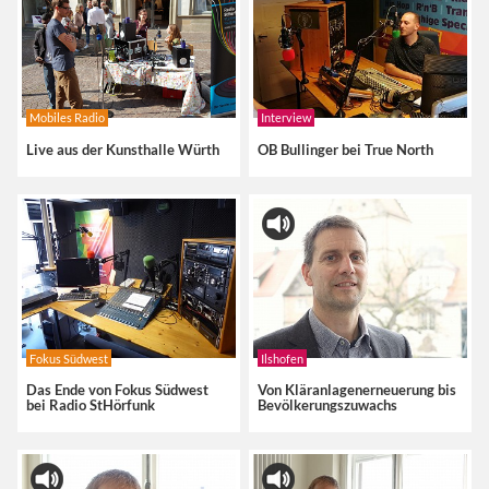
Mobiles Radio
Interview
Live aus der Kunsthalle Würth
OB Bullinger bei True North
Fokus Südwest
Ilshofen
Das Ende von Fokus Südwest
Von Kläranlagenerneuerung bis
bei Radio StHörfunk
Bevölkerungszuwachs