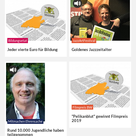
Bildungsetat
JazzArtFestival
Jeder vierte Euro für Bildung
Goldenes Jazzzeitalter
Filmpreis BW
"Pelikanblut" gewinnt Filmpreis
2019
Mitmachen Ehrensache
Rund 10.000 Jugendliche haben
teilgenommen