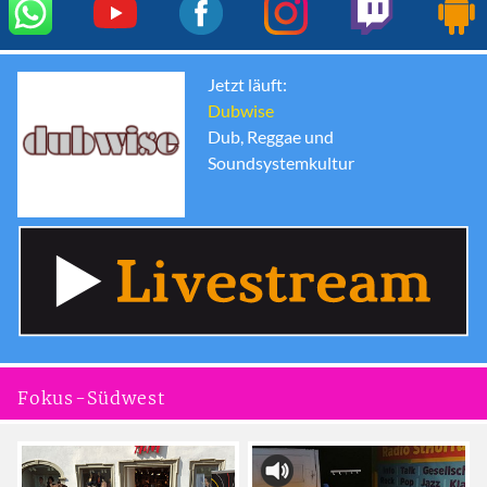
Jetzt läuft:
Dubwise
Dub, Reggae und
Soundsystemkultur
Fokus-Südwest