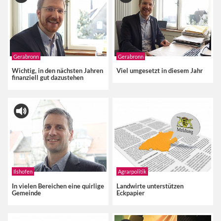
Gerabronn
Gerabronn
Wichtig, in den nächsten Jahren
Viel umgesetzt in diesem Jahr
finanziell gut dazustehen
Ilshofen
Agrarpolitik
In vielen Bereichen eine quirlige
Landwirte unterstützen
Gemeinde
Eckpapier