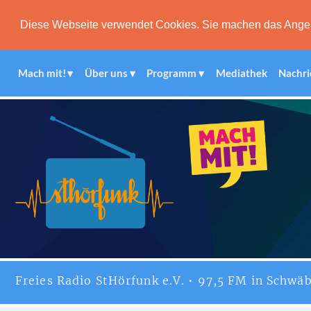
Diese Webseite verwendet Cookies. Sie machen das Angebot
Mach mit!
Über uns
Programm
Mediathek
Nachri
Freies
Radio StHörfunk
e.V. • 97,5 FM in Schwäb