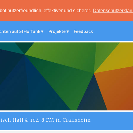
 nutzerfreundlich, effektiver und sicherer.
Datenschutzerklär
chten auf StHörfunk
Projekte
Feedback
isch Hall & 104,8 FM in Crailsheim