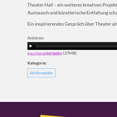
Theater Hall – ein weiteres kreatives Projek
Austausch und künstlerische Entfaltung scha
Ein inspirierendes Gespräch über Theater a
Anhören:
mp3 herunterladen
(37MB)
00:00
|
29:24
Kategorie:
StHörmelder