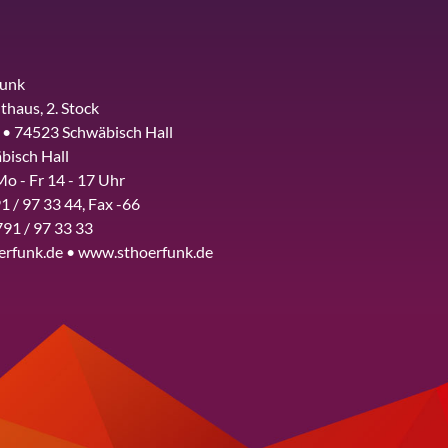
funk
thaus, 2. Stock
 • 74523 Schwäbisch Hall
bisch Hall
Mo - Fr 14 - 17 Uhr
1 / 97 33 44, Fax -66
791 / 97 33 33
erfunk.de • www.sthoerfunk.de