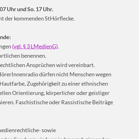
07 Uhr und So. 17 Uhr.
cht der kommenden StHörflecke.
nde:
ungen
(vgl. § 3 LMedienG)
.
rtlichen benennen.
lrechtlichen Ansprüchen wird vereinbart.
HörerInnenradio dürfen nicht Menschen wegen
Hautfarbe, Zugehörigkeit zu einer ethnischen
llen Orientierung, körperlicher oder geistiger
eren. Faschistische oder Rassistische Beiträge
medienrechtliche- sowie