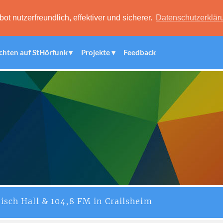
 nutzerfreundlich, effektiver und sicherer.
Datenschutzerklär
chten auf StHörfunk
Projekte
Feedback
isch Hall & 104,8 FM in Crailsheim