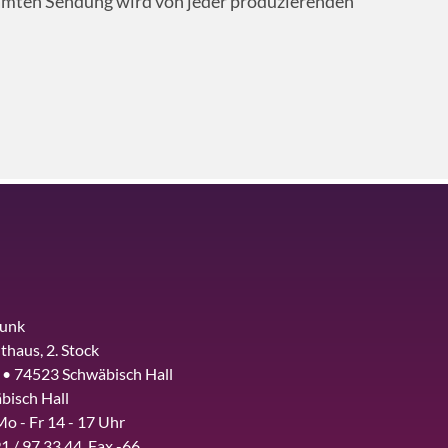
ten Sendung wird von jeder produzierenden
funk
thaus, 2. Stock
 • 74523 Schwäbisch Hall
bisch Hall
Mo - Fr 14 - 17 Uhr
1 / 97 33 44, Fax -66