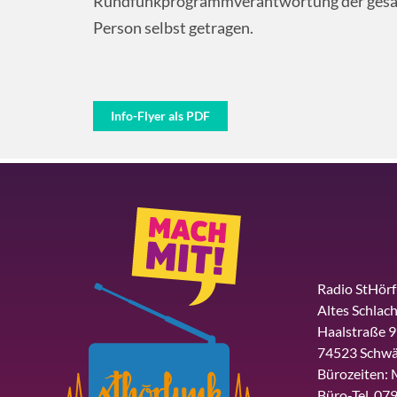
Rundfunkprogrammverantwortung der gesam
Person selbst getragen.
Info-Flyer als PDF
Radio StHör
Altes Schlach
Haalstraße 9
74523 Schwä
Bürozeiten: 
Büro-Tel. 079