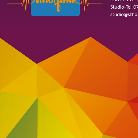
Studio-Tel. 0
studio@stho