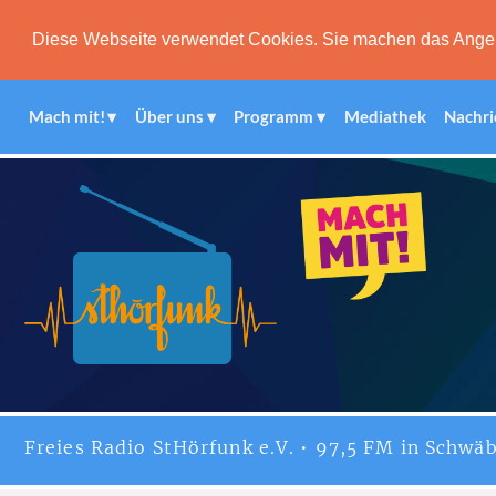
Diese Webseite verwendet Cookies. Sie machen das Angebot
Mach mit!
Über uns
Programm
Mediathek
Nachri
Freies
Radio StHörfunk
e.V. • 97,5 FM in Schwäb