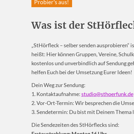
Probier's aus!
Was ist der StHörflec
„StHörfleck – selber senden ausprobieren“ i
heißt: Hier können Gruppen, Vereine, Schulk
kostenlos und unverbindlich auf Sendung geh
helfen Euch bei der Umsetzung Eurer Ideen!
Dein Weg zur Sendung:
1. Kontaktaufnahme:
studio@sthoerfunk.de
2. Vor-Ort-Termin: Wir besprechen die Ums
3. Sendetermin: Du bist mit Deinem Thema l
Die Sendezeiten des StHörflecks sind:
Erstaustrahlung: Montag 16 Uhr.