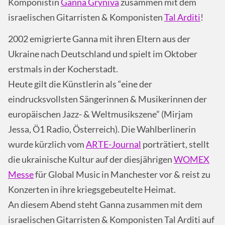
Komponistin
Ganna Gryniva
zusammen mit dem
israelischen Gitarristen & Komponisten
Tal Arditi
!
2002 emigrierte Ganna mit ihren Eltern aus der
Ukraine nach Deutschland und spielt im Oktober
erstmals in der Kocherstadt.
Heute gilt die Künstlerin als “eine der
eindrucksvollsten Sängerinnen & Musikerinnen der
europäischen Jazz- & Weltmusikszene” (Mirjam
Jessa, Ö1 Radio, Österreich). Die Wahlberlinerin
wurde kürzlich vom
ARTE-Journal
porträtiert, stellt
die ukrainische Kultur auf der diesjährigen
WOMEX
Messe
für Global Music in Manchester vor & reist zu
Konzerten in ihre kriegsgebeutelte Heimat.
An diesem Abend steht Ganna zusammen mit dem
israelischen Gitarristen & Komponisten Tal Arditi auf