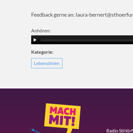
Feedback gerne an: laura-bernert@sthoerfu
Anhören:
00:00
|
32:12
Kategorie:
Lebenslinien
Radio StHör