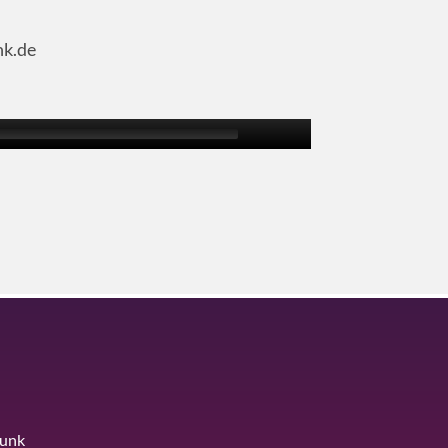
nk.de
funk