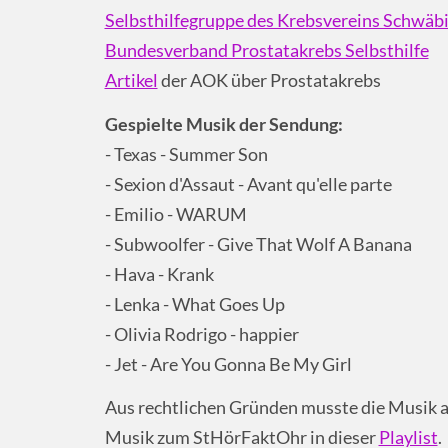
Selbsthilfegruppe des Krebsvereins Schwäb
Bundesverband Prostatakrebs Selbsthilfe
Artikel
der AOK über Prostatakrebs
Gespielte Musik der Sendung:
- Texas - Summer Son
- Sexion d'Assaut - Avant qu'elle parte
- Emilio - WARUM
- Subwoolfer - Give That Wolf A Banana
- Hava - Krank
- Lenka - What Goes Up
- Olivia Rodrigo - happier
- Jet - Are You Gonna Be My Girl
Aus rechtlichen Gründen musste die Musik a
Musik zum StHörFaktOhr in dieser
Playlist
.