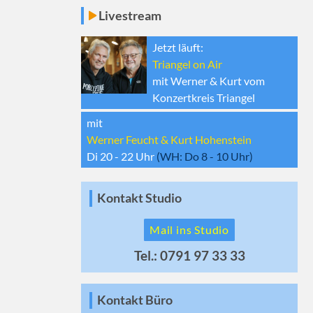
Livestream
Jetzt läuft:
Triangel on Air
mit Werner & Kurt vom
Konzertkreis Triangel
mit
Werner Feucht & Kurt Hohenstein
Di 20 - 22
Uhr
(WH:
Do 8 - 10
Uhr)
Kontakt Studio
Mail ins Studio
Tel.: 0791 97 33 33
Kontakt Büro