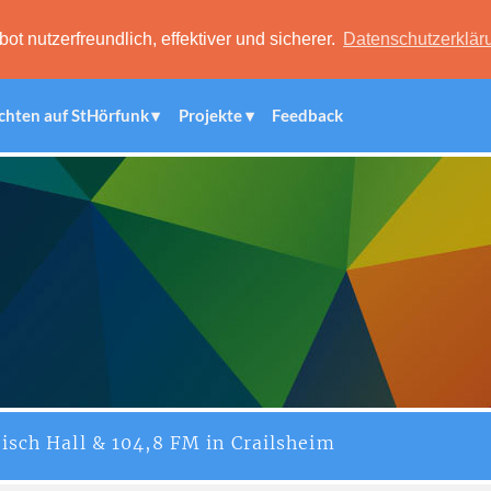
 nutzerfreundlich, effektiver und sicherer.
Datenschutzerklär
chten auf StHörfunk
Projekte
Feedback
isch Hall & 104,8 FM in Crailsheim