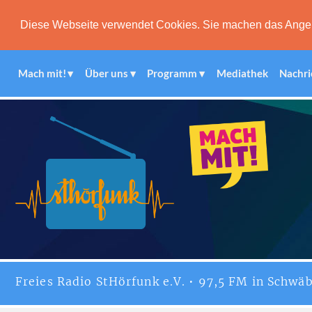
Diese Webseite verwendet Cookies. Sie machen das Angebot
Mach mit!
Über uns
Programm
Mediathek
Nachri
Freies
Radio StHörfunk
e.V. • 97,5 FM in Schwäb