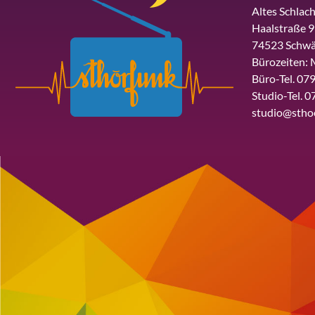
Altes Schlach
Haalstraße 9
74523 Schwä
Bürozeiten: 
Büro-Tel. 079
Studio-Tel. 0
studio@stho