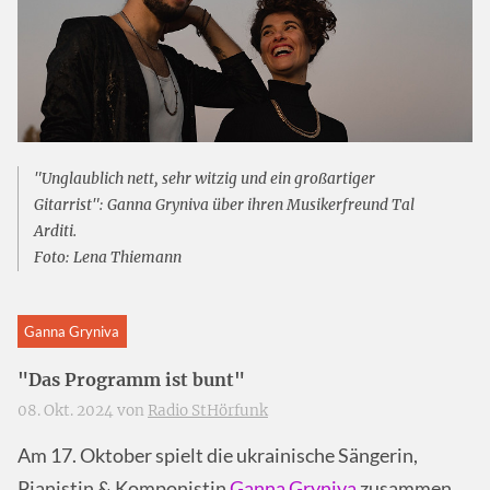
"Unglaublich nett, sehr witzig und ein großartiger
Gitarrist": Ganna Gryniva über ihren Musikerfreund Tal
Arditi.
Foto: Lena Thiemann
Ganna Gryniva
"Das Programm ist bunt"
08. Okt. 2024 von
Radio StHörfunk
Am 17. Oktober spielt die ukrainische Sängerin,
Pianistin & Komponistin
Ganna Gryniva
zusammen