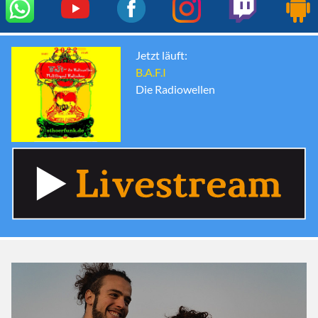
Jetzt läuft:
B.A.F.I
Die Radiowellen