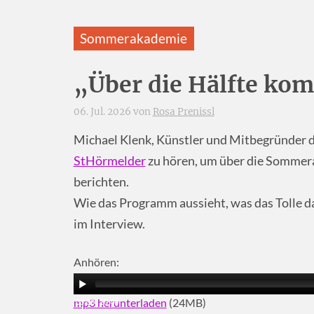
Sommerakademie
„Über die Hälfte ko
06. Jul. 2026 von
Rosa Prenissl
Michael Klenk, Künstler und Mitbegründer d
StHörmelder
zu hören, um über die Sommera
berichten.
Wie das Programm aussieht, was das Tolle dar
im Interview.
Anhören:
mp3 herunterladen
(24MB)
00:00
|
10:40