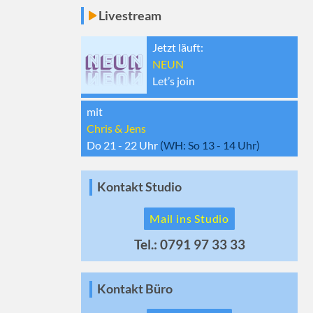
Livestream
Jetzt läuft:
NEUN
Let’s join
mit
Chris & Jens
Do 21 - 22
Uhr
(WH:
So 13 - 14
Uhr)
Kontakt Studio
Mail ins Studio
Tel.: 0791 97 33 33
Kontakt Büro