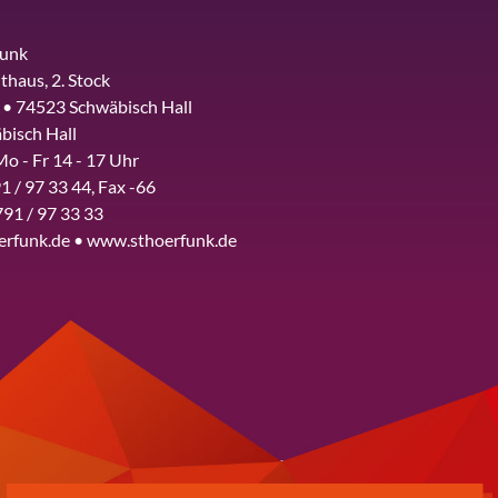
funk
thaus, 2. Stock
 • 74523 Schwäbisch Hall
bisch Hall
Mo - Fr 14 - 17 Uhr
1 / 97 33 44, Fax -66
791 / 97 33 33
erfunk.de • www.sthoerfunk.de