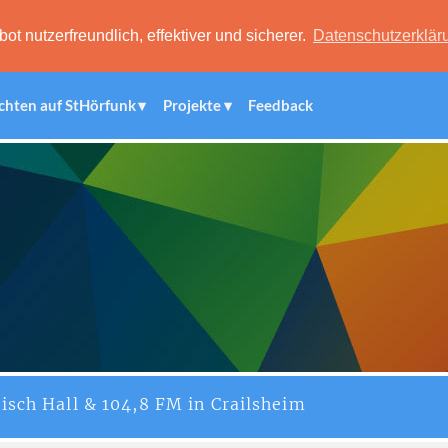
 nutzerfreundlich, effektiver und sicherer.
Datenschutzerklär
chten auf StHörfunk
Projekte
Feedback
isch Hall & 104,8 FM in Crailsheim