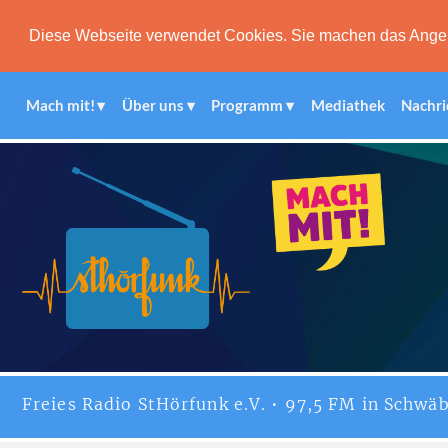
Diese Webseite verwendet Cookies. Sie machen das Angebot
Mach mit!
Über uns
Programm
Mediathek
Nachri
Freies
Radio StHörfunk
e.V. • 97,5 FM in Schwäb