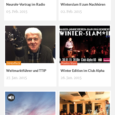
Neurohr-Vortrag im Radio
Winterslam II zum Nachhören
05. Feb. 2015
02. Feb. 2015
StHörfleck
Poetry Slam
Weltmarktführer und TTIP
Winter Edition im Club Alpha
27. Jan. 2015
26. Jan. 2015