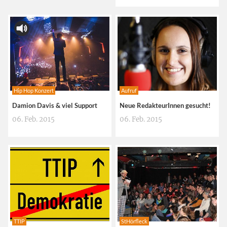
Hip Hop Konzert
Aufruf
Damion Davis & viel Support
Neue RedakteurInnen gesucht!
06. Feb. 2015
06. Feb. 2015
TTIP
StHörfleck