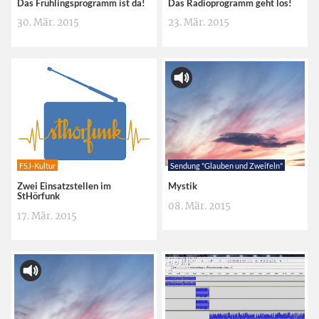
Das Frühlingsprogramm ist da!
Das Radioprogramm geht los!
30. Mär. 2015
23. Mär. 2015
FSJ-Kultur
Sendung "Glauben und Zweifeln"
Zwei Einsatzstellen im
Mystik
StHörfunk
08. Mär. 2015
17. Mär. 2015