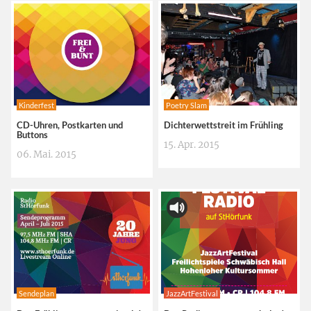
Kinderfest
Poetry Slam
CD-Uhren, Postkarten und
Dichterwettstreit im Frühling
Buttons
15. Apr. 2015
06. Mai. 2015
Sendeplan
JazzArtFestival