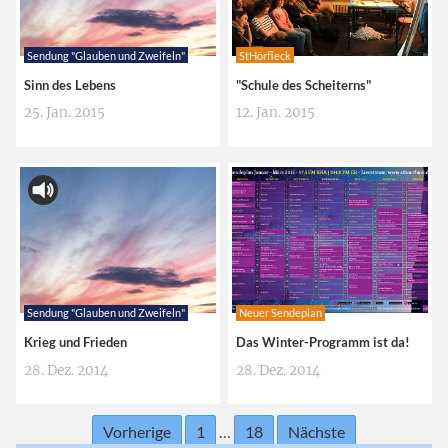
Sendung "Glauben und Zweifeln"
StHörfleck
Sinn des Lebens
"Schule des Scheiterns"
25. Jan. 2015
12. Jan. 2015
Sendung "Glauben und Zweifeln"
Neuer Sendeplan
Krieg und Frieden
Das Winter-Programm ist da!
28. Dez. 2014
28. Dez. 2014
Vorherige
1
…
18
Nächste