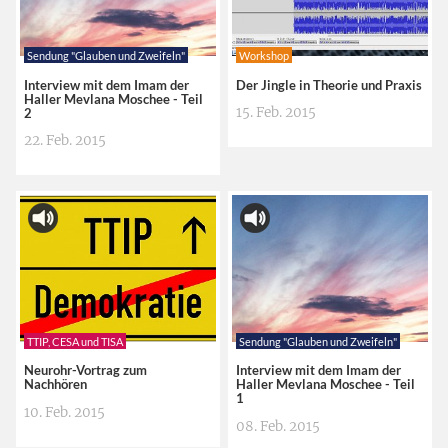
Sendung "Glauben und Zweifeln"
Workshop
Interview mit dem Imam der
Der Jingle in Theorie und Praxis
Haller Mevlana Moschee - Teil
15. Feb. 2015
2
22. Feb. 2015
TTIP, CESA und TISA
Sendung "Glauben und Zweifeln"
Neurohr-Vortrag zum
Interview mit dem Imam der
Nachhören
Haller Mevlana Moschee - Teil
1
10. Feb. 2015
08. Feb. 2015