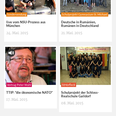
Sondersendung
Schulprojekt Gymnasium St. Michael
live vom NSU-Prozess aus
Deutsche in Rumänien,
München
Rumänen in Deutschland
24. Mai. 2015
21. Mai. 2015
Vortrag Peter Wahl
StHörfleck
TTIP: "die ökonomische NATO"
Schulprojekt der Schloss-
Realschule Gaildorf
17. Mai. 2015
08. Mai. 2015