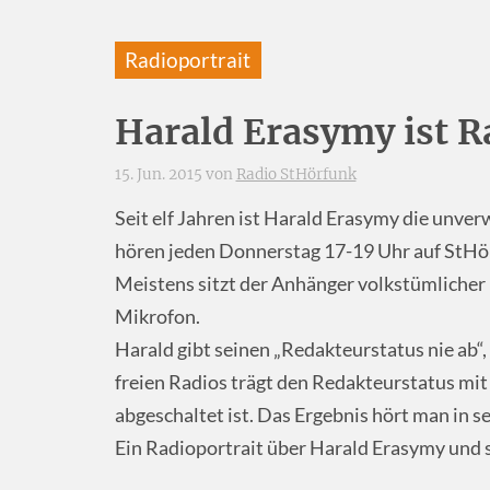
Radioportrait
Harald Erasymy ist R
15. Jun. 2015 von
Radio StHörfunk
Seit elf Jahren ist Harald Erasymy die unve
hören jeden Donnerstag 17-19 Uhr auf StHö
Meistens sitzt der Anhänger volkstümlicher
Mikrofon.
Harald gibt seinen „Redakteurstatus nie ab“,
freien Radios trägt den Redakteurstatus mi
abgeschaltet ist. Das Ergebnis hört man in s
Ein Radioportrait über Harald Erasymy und s