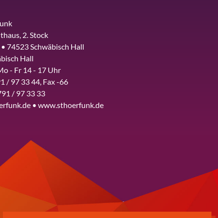
funk
thaus, 2. Stock
 • 74523 Schwäbisch Hall
bisch Hall
Mo - Fr 14 - 17 Uhr
1 / 97 33 44, Fax -66
791 / 97 33 33
erfunk.de • www.sthoerfunk.de