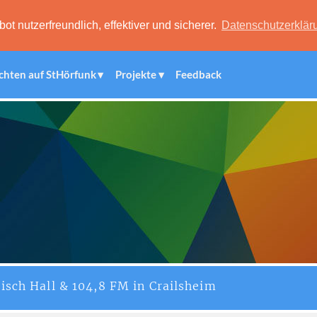
 nutzerfreundlich, effektiver und sicherer.
Datenschutzerklär
chten auf StHörfunk
Projekte
Feedback
isch Hall & 104,8 FM in Crailsheim