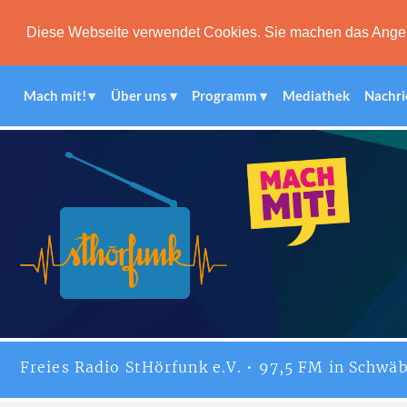
Diese Webseite verwendet Cookies. Sie machen das Angebot
Mach mit!
Über uns
Programm
Mediathek
Nachri
Freies
Radio StHörfunk
e.V. • 97,5 FM in Schwäb