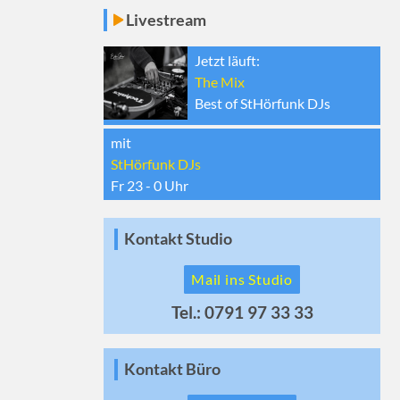
Livestream
Jetzt läuft:
The Mix
Best of StHörfunk DJs
mit
StHörfunk DJs
Fr 23 - 0
Uhr
Kontakt Studio
Mail ins Studio
Tel.: 0791 97 33 33
Kontakt Büro