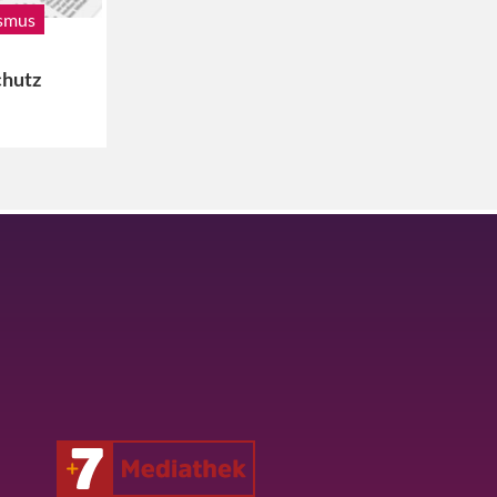
ismus
chutz