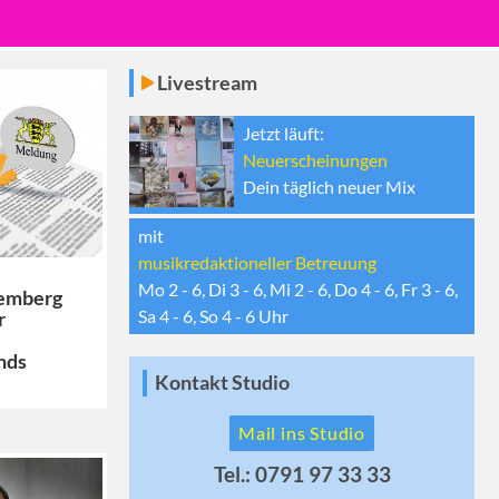
Livestream
Jetzt läuft:
Neuerscheinungen
Dein täglich neuer Mix
mit
musikredaktioneller Betreuung
Mo 2 - 6, Di 3 - 6, Mi 2 - 6, Do 4 - 6, Fr 3 - 6,
emberg
Sa 4 - 6, So 4 - 6
Uhr
r
nds
Kontakt Studio
Mail ins Studio
Tel.: 0791 97 33 33