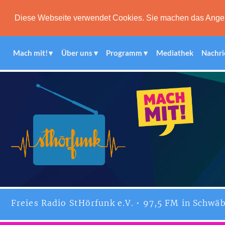
Diese Webseite verwendet Cookies. Sie machen das Angebot
Mach mit!
Über uns
Programm
Mediathek
Nachri
Freies
Radio StHörfunk
e.V. • 97,5 FM in Schwäb