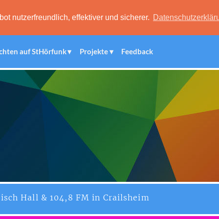
 nutzerfreundlich, effektiver und sicherer.
Datenschutzerklär
chten auf StHörfunk
Projekte
Feedback
isch Hall & 104,8 FM in Crailsheim