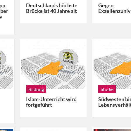
pp,
Deutschlands höchste
Gegen
aber
Brücke ist 40 Jahre alt
Exzellenzuniv
da
Bildung
Studie
Islam-Unterricht wird
Südwesten bie
fortgeführt
Lebensverhäl