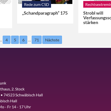
Rede zum CSD
Rechtsextrem
„Schandparagraph“ 175
Strobl will
Verfassungss
stärken
…
4
5
6
…
71
Nächste
funk
thaus, 2. Stock
 • 74523 Schwäbisch Hall
bisch Hall
Mo - Fr 14 - 17 Uhr