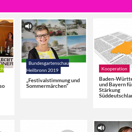
Bundesgartenschau
ch
Kooperation
Heilbronn 2019
Baden-Württ
„Festivalstimmung und
und Bayern fü
Sommermärchen“
 so
Stärkung
Süddeutschla