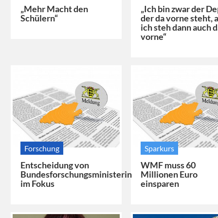
„Mehr Macht den
„Ich bin zwar der De
Schülern“
der da vorne steht, 
ich steh dann auch 
vorne“
Forschung
Sparkurs
Entscheidung von
WMF muss 60
Bundesforschungsministerin
Millionen Euro
im Fokus
einsparen