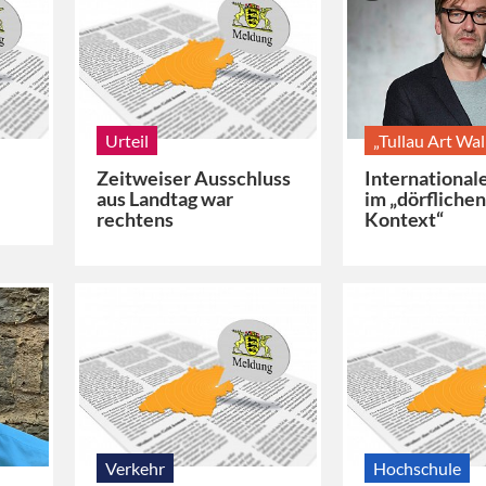
Urteil
„Tullau Art Wal
Zeitweiser Ausschluss
International
aus Landtag war
im „dörfliche
rechtens
Kontext“
Verkehr
Hochschule