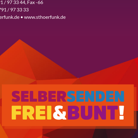
1 / 97 33 44, Fax -66
791 / 97 33 33
erfunk.de • www.sthoerfunk.de