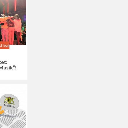
tival
tet:
Musik“!