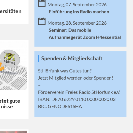
Montag, 07. September 2026
ersitäten
Einführung ins Radio machen
Montag, 28. September 2026
Seminar: Das mobile
Aufnahmegerät Zoom H4essential
Spenden & Mitgliedschaft
StHörfunk was Gutes tun?
Jetzt
Mitglied werden
oder Spenden!
–
Förderverein Freies Radio StHörfunk e.V.
IBAN: DE70 6229 0110 0000 0020 03
tet gute
BIC: GENODES1SHA
tnisse