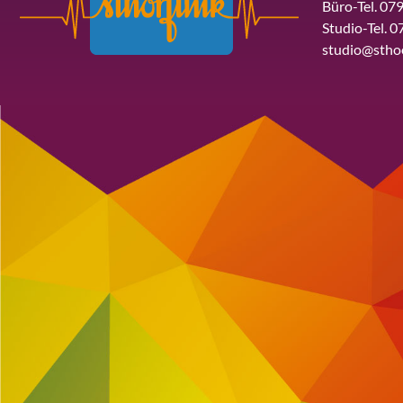
Büro-Tel. 079
Studio-Tel. 0
studio@stho