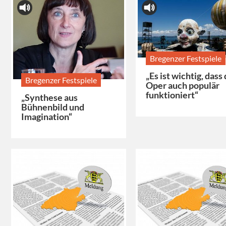
Bregenzer Festspiele
„Es ist wichtig, dass 
Bregenzer Festspiele
Oper auch populär
funktioniert“
„Synthese aus
Bühnenbild und
Imagination“