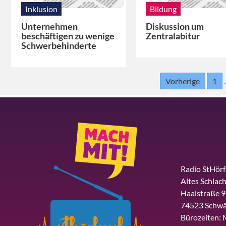
Inklusion
Bildung
Unternehmen
Diskussion um
beschäftigen zu wenige
Zentralabitur
Schwerbehinderte
Vorherige
1
Radio StHör
Altes Schlach
Haalstraße 9
74523 Schwä
Bürozeiten: 