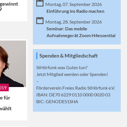
 gewinnt
Montag, 07. September 2026
9
Einführung ins Radio machen
Montag, 28. September 2026
Seminar: Das mobile
Aufnahmegerät Zoom H4essential
Spenden & Mitgliedschaft
StHörfunk was Gutes tun?
Jetzt
Mitglied werden
oder Spenden!
–
019
Förderverein Freies Radio StHörfunk e.V.
IBAN: DE70 6229 0110 0000 0020 03
e für
BIC: GENODES1SHA
d
wählt