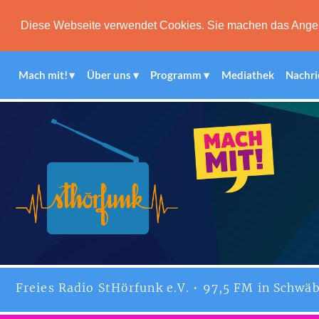
Diese Webseite verwendet Cookies. Sie machen das Angebot
Mach mit!
Über uns
Programm
Mediathek
Nachri
Freies
Radio StHörfunk
e.V. • 97,5 FM in Schwäb