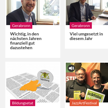
Gerabronn
Gerabronn
Wichtig, in den
Viel umgesetzt in
nächsten Jahren
diesem Jahr
finanziell gut
dazustehen
Bildungsetat
JazzArtFestival