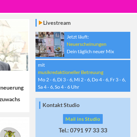
Livestream
Jetzt läuft:
Neuerscheinungen
Dein täglich neuer Mix
mit
musikredaktioneller Betreuung
Mo 2 - 6, Di 3 - 6, Mi 2 - 6, Do 4 - 6, Fr 3 - 6,
Sa 4 - 6, So 4 - 6
Uhr
rneuerung
szuwachs
Kontakt Studio
Mail ins Studio
Tel.: 0791 97 33 33