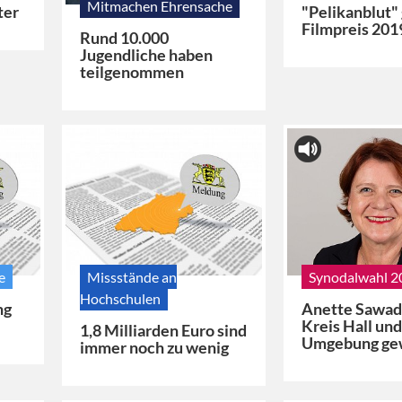
Mitmachen Ehrensache
ter
"Pelikanblut"
Filmpreis 201
Rund 10.000
Jugendliche haben
teilgenommen
e
Missstände an
Synodalwahl 2
Hochschulen
ng
Anette Sawad
Kreis Hall un
1,8 Milliarden Euro sind
Umgebung ge
immer noch zu wenig