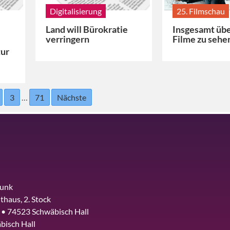
Digitalisierung
25. Filmschau
Land will Bürokratie
Insgesamt üb
verringern
Filme zu sehe
tur
3
…
71
Nächste
funk
thaus, 2. Stock
 • 74523 Schwäbisch Hall
bisch Hall