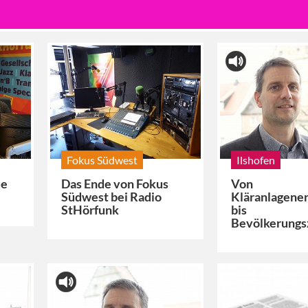
Fokus Südwest
Ilshofen
ue
Das Ende von Fokus
Von
Südwest bei Radio
Kläranlagene
StHörfunk
bis
Bevölkerung