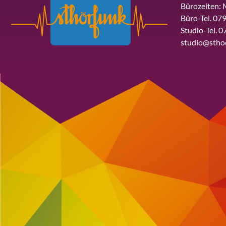
Bürozeiten: 
Büro-Tel. 079
Studio-Tel. 0
studio@stho