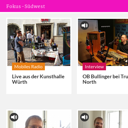
Fokus-Südwest
Mobiles Radio
Interview
Live aus der Kunsthalle
OB Bullinger bei Tr
Würth
North