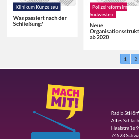
Klinikum Künzelsau
Polizeireform im
Südwesten
Was passiert nach der
Schließung?
Neue
Organisationsstruk
ab 2020
1
2
Radio StHör
Altes Schlach
Haalstraße 9
74523 Schwä