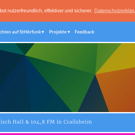
 nutzerfreundlich, effektiver und sicherer.
Datenschutzerklär
chten auf StHörfunk
Projekte
Feedback
isch Hall & 104,8 FM in Crailsheim