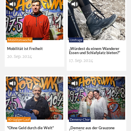
Mobilitätswoche
Umfrage
Mobilität ist Freiheit
„Würdest du einem Wanderer
Essen und Schlafplatz bieten?“
20. Sep. 2024
17. Sep. 2024
40-tägiger Lauf
Demenz-Chor
"Ohne Geld durch die Welt"
„Demenz aus der Grauzone