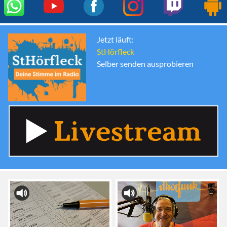
Jetzt läuft:
StHörfleck
Selber senden ausprobieren