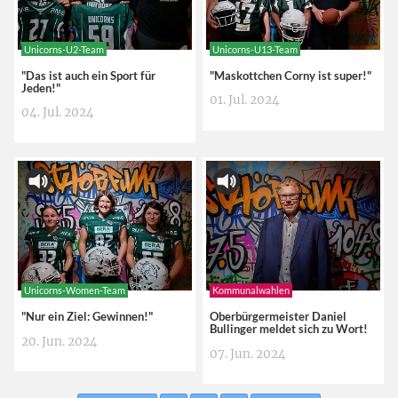
Unicorns-U2-Team
Unicorns-U13-Team
"Das ist auch ein Sport für
"Maskottchen Corny ist super!"
Jeden!"
01. Jul. 2024
04. Jul. 2024
Unicorns-Women-Team
Kommunalwahlen
"Nur ein Ziel: Gewinnen!"
Oberbürgermeister Daniel
Bullinger meldet sich zu Wort!
20. Jun. 2024
07. Jun. 2024