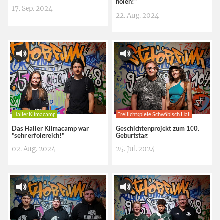
holen!“
17. Sep. 2024
22. Aug. 2024
Haller Klimacamp
Freilichtspiele Schwäbisch Hall
Das Haller Klimacamp war
Geschichtenprojekt zum 100.
"sehr erfolgreich!"
Geburtstag
02. Aug. 2024
25. Jul. 2024