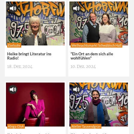
Eselsohr
Weihnachtsmarkt Schwäbisch Hall
Heike bringt Literatur ins
"Ein Ort an dem sich alle
Radio!
wohlfühlen"
18. Dez. 2024
10. Dez. 2024
Kinga Glyk
Atelier Tausendgrün