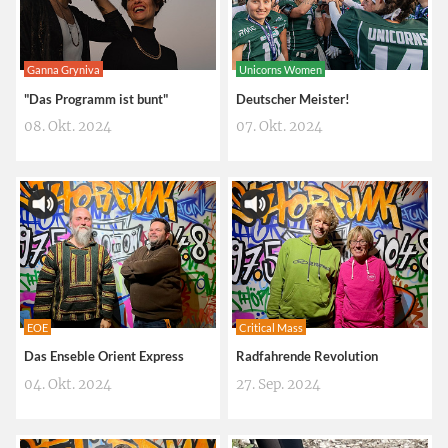
Ganna Gryniva
Unicorns Women
"Das Programm ist bunt"
Deutscher Meister!
08. Okt. 2024
07. Okt. 2024
EOE
Critical Mass
Das Enseble Orient Express
Radfahrende Revolution
04. Okt. 2024
27. Sep. 2024