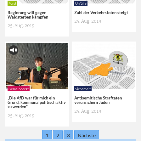
Forst
Unfälle
Regierung will gegen
Zahl der Verkehrstoten steigt
Waldsterben kämpfen
25. Aug. 2019
25. Aug. 2019
Gemeinderat
Sicherheit
„Die AfD war für mich ein
Antisemitische Straftaten
Grund, kommunalpolitisch aktiv
verunsichern Juden
zu werden“
25. Aug. 2019
25. Aug. 2019
1
2
3
Nächste