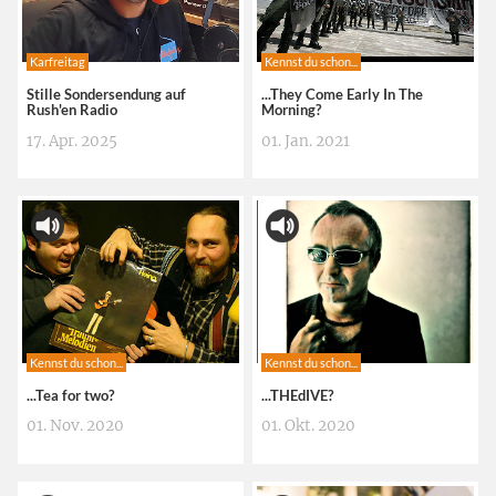
Karfreitag
Kennst du schon...
Stille Sondersendung auf
...They Come Early In The
Rush'en Radio
Morning?
17. Apr. 2025
01. Jan. 2021
Kennst du schon...
Kennst du schon...
...Tea for two?
...THEdIVE?
01. Nov. 2020
01. Okt. 2020