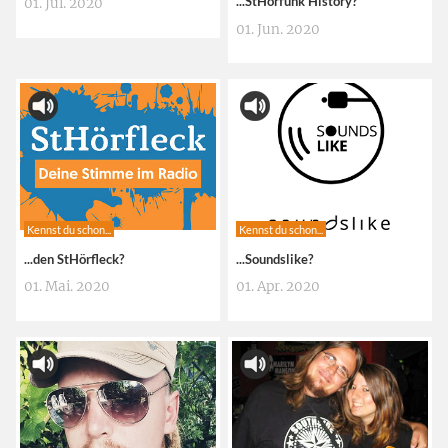
...StHörfunk History?
01. Jul. 2020
01. Jun. 2020
Kennst du schon...
Kennst du schon...
...den StHörfleck?
...Soundslike?
01. Mai. 2020
01. Apr. 2020