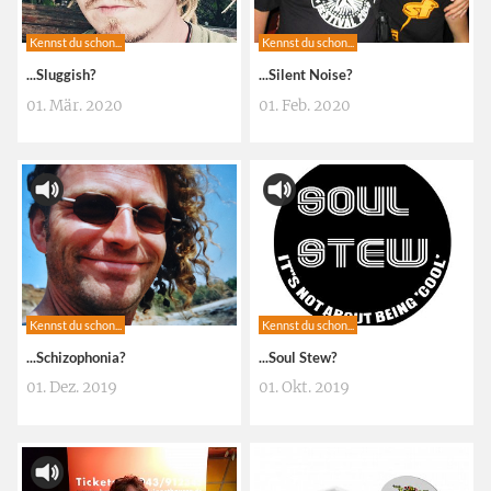
Kennst du schon...
Kennst du schon...
...Sluggish?
...Silent Noise?
01. Mär. 2020
01. Feb. 2020
Kennst du schon...
Kennst du schon...
...Schizophonia?
...Soul Stew?
01. Dez. 2019
01. Okt. 2019