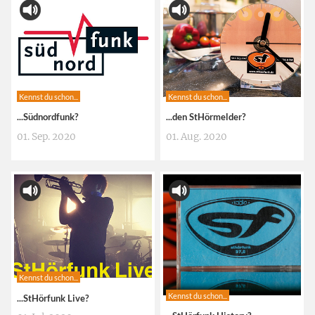
Kennst du schon...
Kennst du schon...
...Südnordfunk?
...den StHörmelder?
01. Sep. 2020
01. Aug. 2020
Kennst du schon...
Kennst du schon...
...StHörfunk Live?