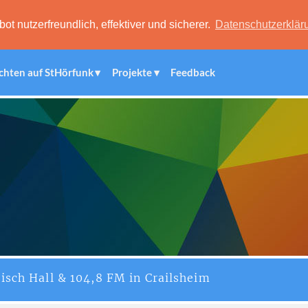
 nutzerfreundlich, effektiver und sicherer.
Datenschutzerklär
chten auf StHörfunk
Projekte
Feedback
isch Hall & 104,8 FM in Crailsheim