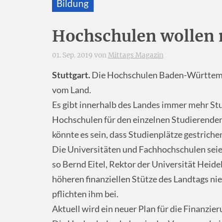
Bildung
Hochschulen wollen 
01. Sep. 2019 von
Mittags Magazin
Stuttgart.
Die Hochschulen Baden-Württembe
vom Land.
Es gibt innerhalb des Landes immer mehr St
Hochschulen für den einzelnen Studierenden
könnte es sein, dass Studienplätze gestrich
Die Universitäten und Fachhochschulen seie
so Bernd Eitel, Rektor der Universität Heide
höheren finanziellen Stütze des Landtags ni
pflichten ihm bei.
Aktuell wird ein neuer Plan für die Finanzie