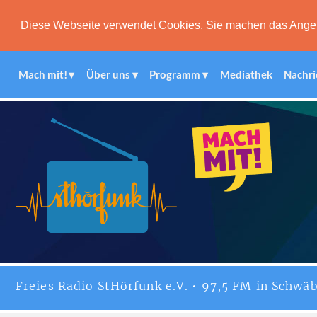
Diese Webseite verwendet Cookies. Sie machen das Angebot
Mach mit!
Über uns
Programm
Mediathek
Nachri
Freies
Radio StHörfunk
e.V. • 97,5 FM in Schwäb