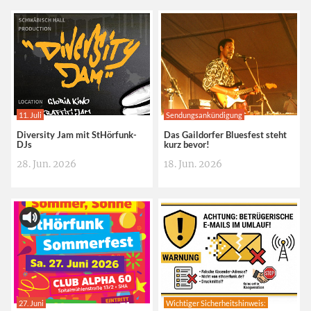
11. Juli
Sendungsankündigung
Diversity Jam mit StHörfunk-
Das Gaildorfer Bluesfest steht
DJs
kurz bevor!
28. Jun. 2026
18. Jun. 2026
27. Juni
Wichtiger Sicherheitshinweis: