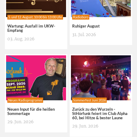
5. und 12. August, 10:00 bis 13:00 Uhr
Radiobüro
Wartung: Ausfall im UKW-
Ruhiger August
Empfang
31. Jul. 2026
03. Aug. 2026
Neues Radioprogramm
Sommerfest Juni 2026
Neuen Input für die heißen
Zurück zu den Wurzeln -
Sommertage
StHörfunk feiert im Club Alpha
60, bei Hitze & bester Laune
29. Jun. 2026
29. Jun. 2026