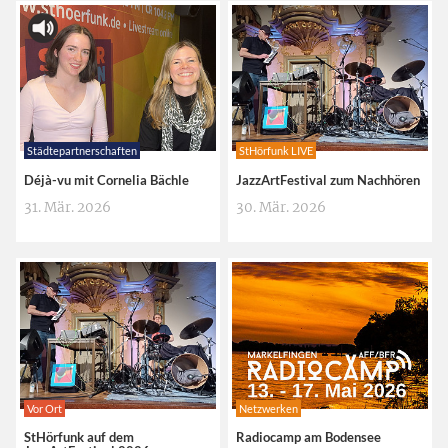
Städtepartnerschaften
StHörfunk LIVE
Déjà-vu mit Cornelia Bächle
JazzArtFestival zum Nachhören
31. Mär. 2026
30. Mär. 2026
Vor Ort
Netzwerken
StHörfunk auf dem
Radiocamp am Bodensee