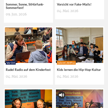
Sommer, Sonne, StHörfunk-
Vorsicht vor Fake-Mails!
Sommerfest!
04. Mai. 2026
09. Jun. 2026
Vor Ort
talentCAMPus
Radel Radio auf dem Kinderfest
Kids lernen die Hip-Hop-Kultur
04. Mai. 2026
04. Mai. 2026