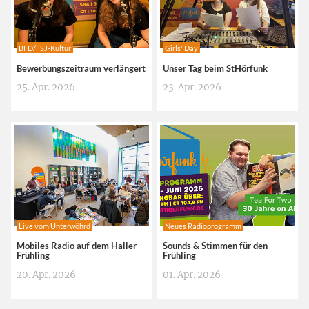
BFD/FSJ-Kultur
Girls' Day
Bewerbungszeitraum verlängert
Unser Tag beim StHörfunk
25. Apr. 2026
23. Apr. 2026
Live vom Unterwöhrd
Neues Radioprogramm
Mobiles Radio auf dem Haller
Sounds & Stimmen für den
Frühling
Frühling
20. Apr. 2026
01. Apr. 2026