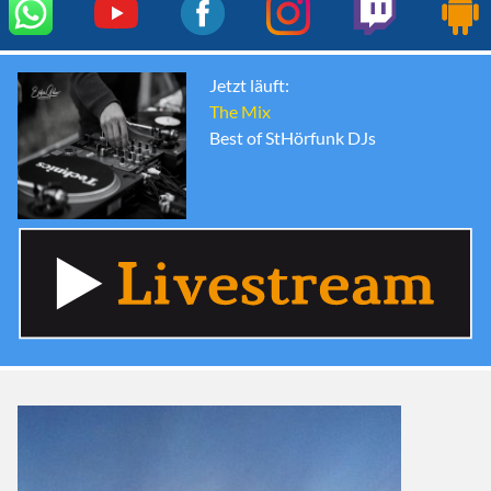
Jetzt läuft:
The Mix
Best of StHörfunk DJs