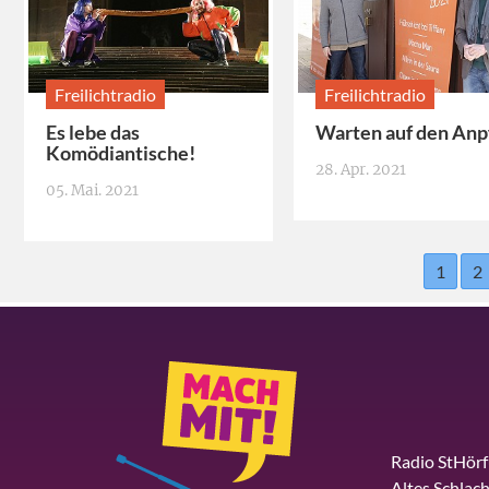
Freilichtradio
Freilichtradio
Es lebe das
Warten auf den Anpf
Komödiantische!
28. Apr. 2021
05. Mai. 2021
1
2
Radio StHör
Altes Schlach