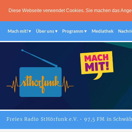
Diese Webseite verwendet Cookies. Sie machen das Angebot
Mach mit!
Über uns
Programm
Mediathek
Nachri
Freies
Radio StHörfunk
e.V. • 97,5 FM in Schwäb