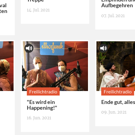
val
Aufbegehren
14. Jul. 2021
ten
07. Jul. 2021
Freilichtradio
Freilichtradio
"Es wird ein
Ende gut, alle
Happening!"
09. Jun. 2021
16. Jun. 2021