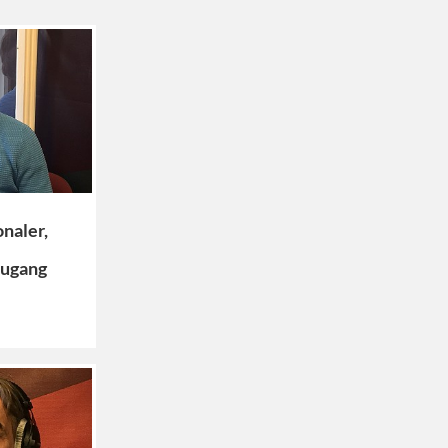
onaler,
Zugang