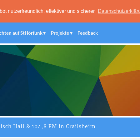
 nutzerfreundlich, effektiver und sicherer.
Datenschutzerklär
chten auf StHörfunk
Projekte
Feedback
isch Hall & 104,8 FM in Crailsheim