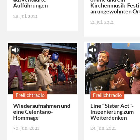
Aufführungen
Kirchenmusik-Festi
an ungewohnten Or
28. Jul. 2021
21. Jul. 2021
Freilichtradio
Freilichtradio
Wiederaufnahmen und
Eine "Sister Act"-
eine Celentano-
Inszenierung zum
Hommage
Weiterdenken
30. Jun. 2021
23. Jun. 2021