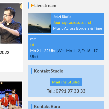
Livestream
Jetzt läuft:
Journeys across sound
Music Across Borders & Time
mit
Isi
Mo 21 - 22
Uhr
(WH:
Mo 1 - 2, Fr 16 - 17
 2022
Uhr)
Kontakt Studio
Mail ins Studio
Tel.: 0791 97 33 33
Kontakt Büro