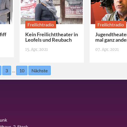
Freilichtradio
Freilichtradio
iff
Kein Freilichttheater in
Jugendtheater
Leofels und Reubach
mal ganz ande
15. Apr. 2021
07. Apr. 2021
3
…
10
Nächste
funk
thaus, 2. Stock