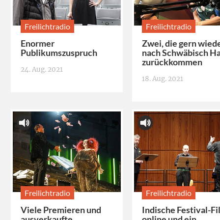
Freilichtradio
Freilichtradio
Enormer
Zwei, die gern wied
Publikumszuspruch
nach Schwäbisch Ha
zurückkommen
24. Aug. 2021
18. Aug. 2021
Freilichtradio
Freilichtradio
Viele Premieren und
Indische Festival-F
ausverkaufte
online und ein