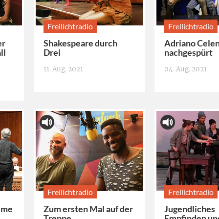
Freilichtradio
Freilichtradio
er
Shakespeare durch
Adriano Cele
ll
Drei
nachgespürt
11. Aug. 2021
04. Aug. 2021
Freilichtradio
Freilichtradio
ilme
Zum ersten Mal auf der
Jugendliches
Treppe
Empfinden und