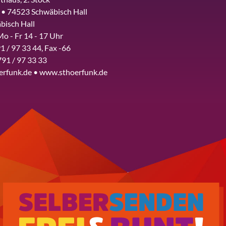
 • 74523 Schwäbisch Hall
bisch Hall
Mo - Fr 14 - 17 Uhr
1 / 97 33 44, Fax -66
791 / 97 33 33
erfunk.de • www.sthoerfunk.de