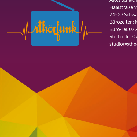
Haalstraße 9
74523 Schwä
Bürozeiten: 
Büro-Tel. 079
Studio-Tel. 0
studio@stho