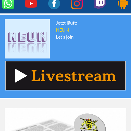
Jetzt läuft:
NEUN
Let’s join