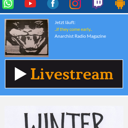
Jetzt läuft:
..if they come early..
Anarchist Radio Magazine