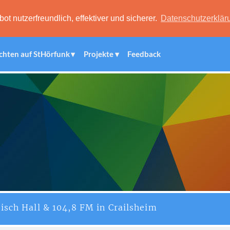
 nutzerfreundlich, effektiver und sicherer.
Datenschutzerklär
chten auf StHörfunk
Projekte
Feedback
isch Hall & 104,8 FM in Crailsheim