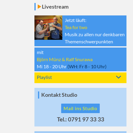
Livestream
Jetzt läuft:
Tea for two
Musik zu allen nur denkbaren
Themenschwerpunkten
mit
Björn Münz & Ralf Snurawa
Mi 18 - 20
Uhr
(WH:
Fr 8 - 10
Uhr)
Playlist
Kontakt Studio
Mail ins Studio
Tel.: 0791 97 33 33