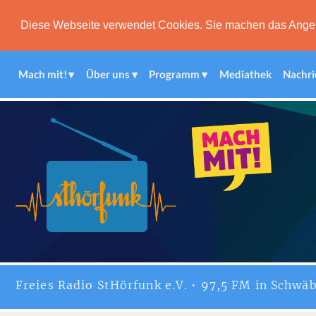
Diese Webseite verwendet Cookies. Sie machen das Angebot
Mach mit!
Über uns
Programm
Mediathek
Nachri
Freies
Radio StHörfunk
e.V. • 97,5 FM in Schwäb