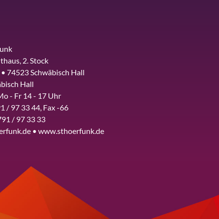
funk
thaus, 2. Stock
 • 74523 Schwäbisch Hall
bisch Hall
Mo - Fr 14 - 17 Uhr
1 / 97 33 44, Fax -66
791 / 97 33 33
erfunk.de • www.sthoerfunk.de