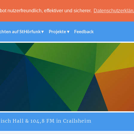
 nutzerfreundlich, effektiver und sicherer.
Datenschutzerklär
chten auf StHörfunk
Projekte
Feedback
isch Hall & 104,8 FM in Crailsheim