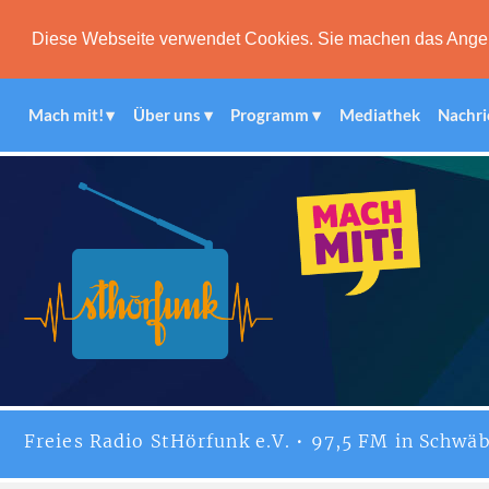
Diese Webseite verwendet Cookies. Sie machen das Angebot
Mach mit!
Über uns
Programm
Mediathek
Nachri
Freies
Radio StHörfunk
e.V. • 97,5 FM in Schwäb