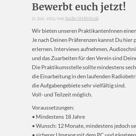
Bewerbt euch jetzt!
11. Jun. 2014 von
Radio StHörfunk
Wir bieten unseren PraktikantenInnen einen b
Je nach Deinen Präferenzen kannst Du hier p
erlernen. Interviews aufnehmen, Audioschni
und das Zuarbeiten für den Verein sind Deine
Die Praktikumsstelle sollte mindestens sech
die Einarbeitung in den laufenden Radiobet
die Aufgabengebiete sehr vielfältig sind.
Voll- und Teilzeit möglich.
Voraussetzungen:
• Mindestens 18 Jahre
• Wunsch: 12 Monate, mindestens jedoch s
• sicherer Umgang mit dem PC und gängig