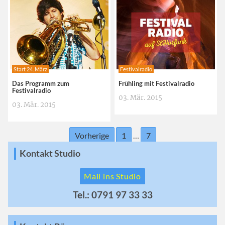
Start 24. März
Festivalradio
Das Programm zum
Frühling mit Festivalradio
Festivalradio
03. Mär. 2015
03. Mär. 2015
Vorherige
1
…
7
Kontakt Studio
Mail ins Studio
Tel.: 0791 97 33 33