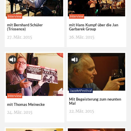
Interview
Interview
mit Bernhard Schüler
mit Hans Kumpf über die Jan
(Triosence)
Garbarek Group
27. Mär. 2015
26. Mär. 2015
JazzArtFestival
Interview
Mit Begeisterung zum neunten
Mal
mit Thomas Meinecke
22. Mär. 2015
24. Mär. 2015