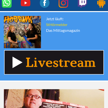
Jetzt läuft:
StHörmelder
Das Mittagsmagazin