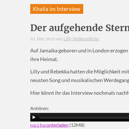
Khalia im Interview
Der aufgehende Ste
03. Dez. 2021 von
Lilly Wolkersdörfer
Auf Jamaika geboren und in London erzogen 
ihre Heimat.
Lilly und Rebekka hatten die Möglichkeit m
neusten Song und musikalischen Werdegang 
Hier könnt ihr das Interview nochmals nach
Anhören:
mp3 herunterladen
(12MB)
00:00
|
05:07