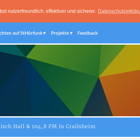
 nutzerfreundlich, effektiver und sicherer.
Datenschutzerklär
chten auf StHörfunk
Projekte
Feedback
isch Hall & 104,8 FM in Crailsheim