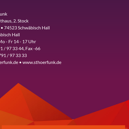
funk
thaus, 2. Stock
 • 74523 Schwäbisch Hall
bisch Hall
Mo - Fr 14 - 17 Uhr
1 / 97 33 44, Fax -66
791 / 97 33 33
erfunk.de • www.sthoerfunk.de