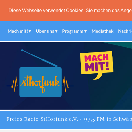
Diese Webseite verwendet Cookies. Sie machen das Angebot
Mach mit!
Über uns
Programm
Mediathek
Nachri
Freies
Radio StHörfunk
e.V. • 97,5 FM in Schwäb