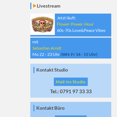
Livestream
Jetzt läuft:
Flower-Power-Hour
60s-70s Love&Peace Vibes
mit
Sebastian Arndt
Mo 22 - 23
Uhr
(WH:
Fr 14 - 15
Uhr)
Kontakt Studio
Mail ins Studio
Tel.: 0791 97 33 33
Kontakt Büro