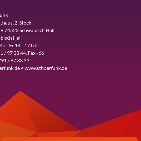
funk
thaus, 2. Stock
 • 74523 Schwäbisch Hall
bisch Hall
Mo - Fr 14 - 17 Uhr
1 / 97 33 44, Fax -66
791 / 97 33 33
erfunk.de • www.sthoerfunk.de