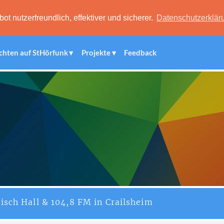
 nutzerfreundlich, effektiver und sicherer.
Datenschutzerklär
chten auf StHörfunk
Projekte
Feedback
isch Hall & 104,8 FM in Crailsheim