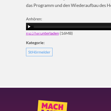
das Programm und den Wiederaufbau des H
Anhören:
mp3 herunterladen
(16MB)
00:00
|
07:03
Kategorie:
StHörmelder