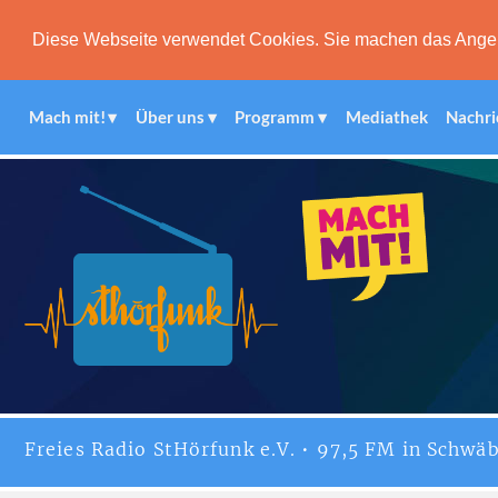
Diese Webseite verwendet Cookies. Sie machen das Angebot
Mach mit!
Über uns
Programm
Mediathek
Nachri
Freies
Radio StHörfunk
e.V. • 97,5 FM in Schwäb