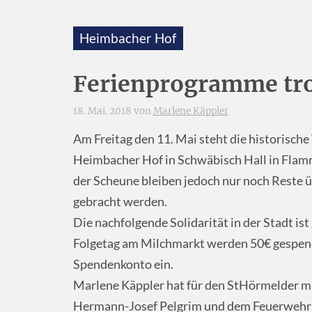
Heimbacher Hof
Ferienprogramme tro
18. Mai. 2018 von
Marlene Käppler
Am Freitag den 11. Mai steht die historische
Heimbacher Hof in Schwäbisch Hall in Flam
der Scheune bleiben jedoch nur noch Reste üb
gebracht werden.
Die nachfolgende Solidarität in der Stadt is
Folgetag am Milchmarkt werden 50€ gespend
Spendenkonto ein.
Marlene Käppler hat für den StHörmelder m
Hermann-Josef Pelgrim und dem Feuerwehr