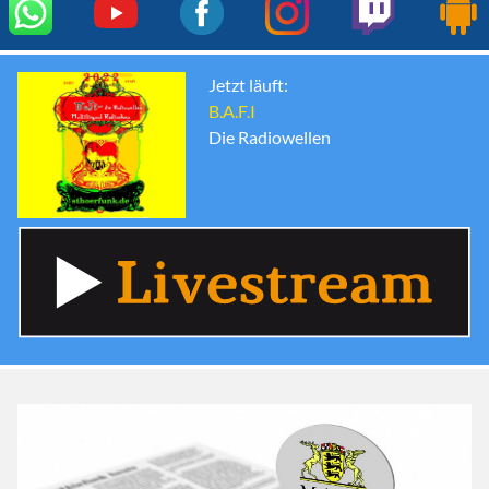
Jetzt läuft:
B.A.F.I
Die Radiowellen