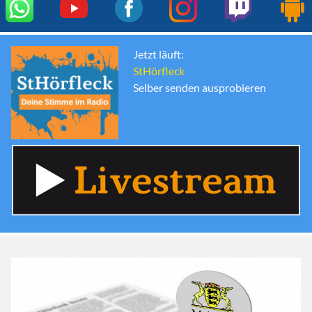
Jetzt läuft:
StHörfleck
Selber senden ausprobieren