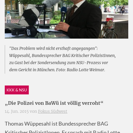
"Das Problem wird nicht ersthaft angegangen":
Wüppesahl, Bundessprecher BAG Kritischer PolizistInnen,
zu Gast bei der Sondersendung zum NSU-Prozess vor
dem Gericht in München. Foto: Radio Lotte Weimar.
KKK & NSU
„Die Polizei von BaWü ist völlig verroht“
14. Jun. 2015 von
Fokus Südwest
Thomas Wüppesahl ist Bundessprecher
BAG
Kritischer PolizistInnen. Er sprach mit Radio Lotte