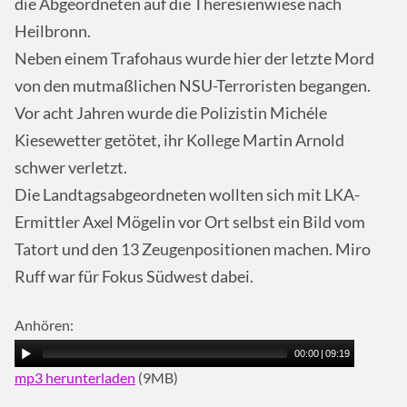
die Abgeordneten auf die Theresienwiese nach
Heilbronn.
Neben einem Trafohaus wurde hier der letzte Mord
von den mutmaßlichen
NSU
-Terroristen begangen.
Vor acht Jahren wurde die Polizistin Michéle
Kiesewetter getötet, ihr Kollege Martin Arnold
schwer verletzt.
Die Landtagsabgeordneten wollten sich mit
LKA
-
Ermittler Axel Mögelin vor Ort selbst ein Bild vom
Tatort und den 13 Zeugenpositionen machen. Miro
Ruff war für Fokus Südwest dabei.
Anhören:
00:00
|
09:19
mp3 herunterladen
(9MB)