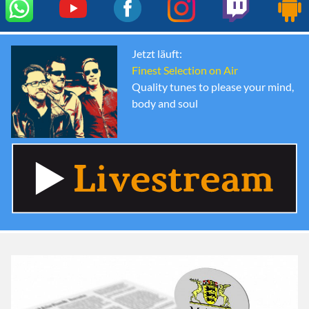
Jetzt läuft:
Finest Selection on Air
Quality tunes to please your mind,
body and soul