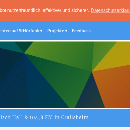
 nutzerfreundlich, effektiver und sicherer.
Datenschutzerklär
chten auf StHörfunk
Projekte
Feedback
isch Hall & 104,8 FM in Crailsheim