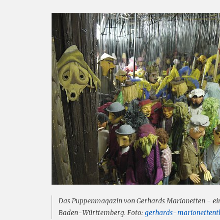
Das Puppenmagazin von Gerhards Marionetten - ein
Baden-Württemberg. Foto:
gerhards-marionettenth