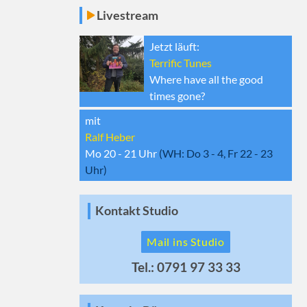
Livestream
Jetzt läuft:
Terrific Tunes
Where have all the good
times gone?
mit
Ralf Heber
Mo 20 - 21
Uhr
(WH:
Do 3 - 4, Fr 22 - 23
Uhr)
Kontakt Studio
Mail ins Studio
Tel.: 0791 97 33 33