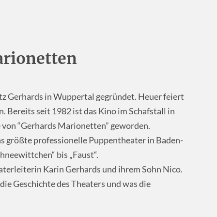
arionetten
z Gerhards in Wuppertal gegründet. Heuer feiert
 Bereits seit 1982 ist das Kino im Schafstall in
e von “Gerhards Marionetten” geworden.
das größte professionelle Puppentheater in Baden-
hneewittchen“ bis „Faust“.
aterleiterin Karin Gerhards und ihrem Sohn Nico.
ie Geschichte des Theaters und was die