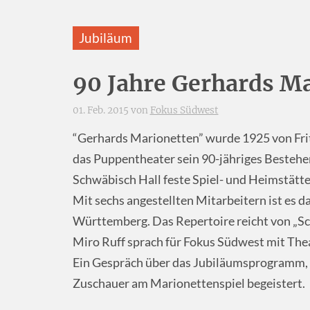
Jubiläum
90 Jahre Gerhards M
01. Feb. 2015 von
Fokus Südwest
“Gerhards Marionetten” wurde 1925 von Frit
das Puppentheater sein 90-jähriges Bestehen.
Schwäbisch Hall feste Spiel- und Heimstätt
Mit sechs angestellten Mitarbeitern ist es 
Württemberg. Das Repertoire reicht von „Sc
Miro Ruff sprach für Fokus Südwest mit The
Ein Gespräch über das Jubiläumsprogramm, d
Zuschauer am Marionettenspiel begeistert.