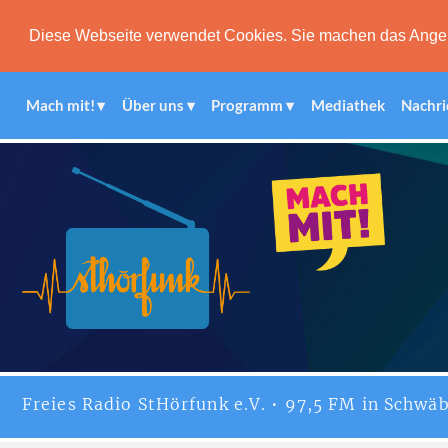
Diese Webseite verwendet Cookies. Sie machen das Angebot
Mach mit!
Über uns
Programm
Mediathek
Nachri
Freies
Radio StHörfunk
e.V. • 97,5 FM in Schwäb