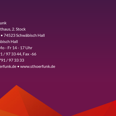
funk
thaus, 2. Stock
 • 74523 Schwäbisch Hall
bisch Hall
Mo - Fr 14 - 17 Uhr
1 / 97 33 44, Fax -66
791 / 97 33 33
erfunk.de • www.sthoerfunk.de