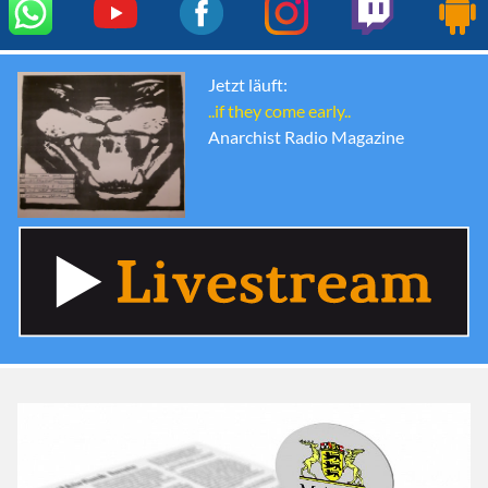
Jetzt läuft:
..if they come early..
Anarchist Radio Magazine