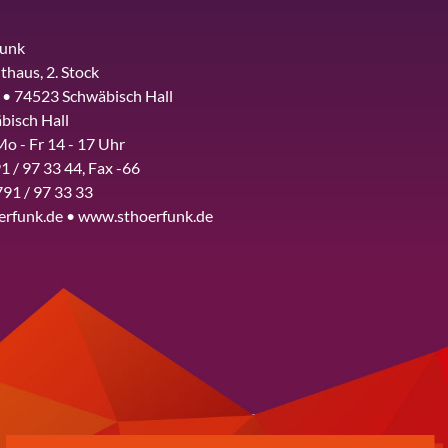
funk
thaus, 2. Stock
 • 74523 Schwäbisch Hall
bisch Hall
Mo - Fr 14 - 17 Uhr
1 / 97 33 44, Fax -66
791 / 97 33 33
erfunk.de • www.sthoerfunk.de