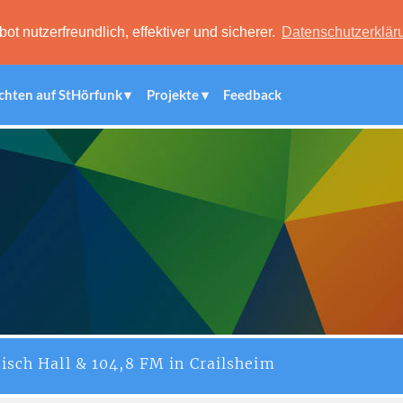
 nutzerfreundlich, effektiver und sicherer.
Datenschutzerklär
chten auf StHörfunk
Projekte
Feedback
isch Hall & 104,8 FM in Crailsheim