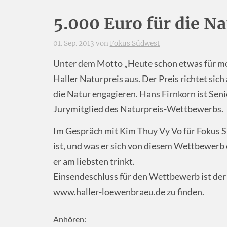
5.000 Euro für die Na
01. Sep. 2013 von
Fokus Südwest
Unter dem Motto „Heute schon etwas für mor
Haller Naturpreis aus. Der Preis richtet sic
die Natur engagieren. Hans Firnkorn ist Sen
Jurymitglied des Naturpreis-Wettbewerbs.
Im Gespräch mit Kim Thuy Vy Vo für Fokus S
ist, und was er sich von diesem Wettbewerb 
er am liebsten trinkt.
Einsendeschluss für den Wettbewerb ist der
www.haller-loewenbraeu.de zu finden.
Anhören: