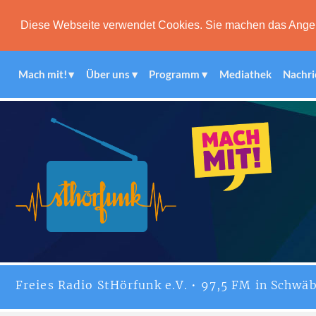
Diese Webseite verwendet Cookies. Sie machen das Angebot
Mach mit!
Über uns
Programm
Mediathek
Nachri
Freies
Radio StHörfunk
e.V. • 97,5 FM in Schwäb