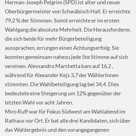
Herman-Joseph Pelgrim (
SPD
) ist alter und neuer
Oberbürgermeister von Schwäbisch Hall. Er erreichte
79,2 % der Stimmen. Somit erreichte er im ersten
Wahlgang die absolute Mehrheit. Die Herausforderer,
die sich beide für mehr Bürgerbeteiligung
aussprachen, errungen einen Achtungserfolg. Sie
konnten gemeinsam nahezu jede 5te Stimme auf sich
vereinen. Alessandro Marchetta kam auf 16,2
,
während für Alexander Kejs 3,7 der WählerInnen
stimmten. Die Wahlbeteiligung lag bei 34,4
. Dies
bedeutete eine Steigerung um 12% gegenüber der
letzten Wahl vor acht Jahren.
Miro Ruff war für Fokus Südwest am Wahlabend im
Rathaus vor Ort. Er bat alle drei Kandidaten, sich über
das Wahlergebnis und den vorangegangenen