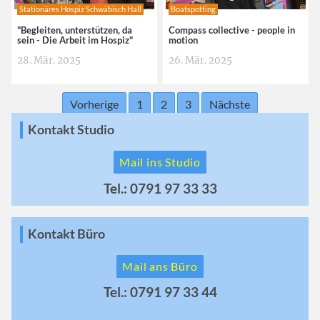
Stationäres Hospiz Schwäbisch Hall
Boatspotting
"Begleiten, unterstützen, da
Compass collective - people in
sein - Die Arbeit im Hospiz"
motion
28. Mär. 2025
26. Mär. 2025
Vorherige
1
2
3
Nächste
Kontakt Studio
Mail ins Studio
Tel.: 0791 97 33 33
Kontakt Büro
Mail ans Büro
Tel.: 0791 97 33 44