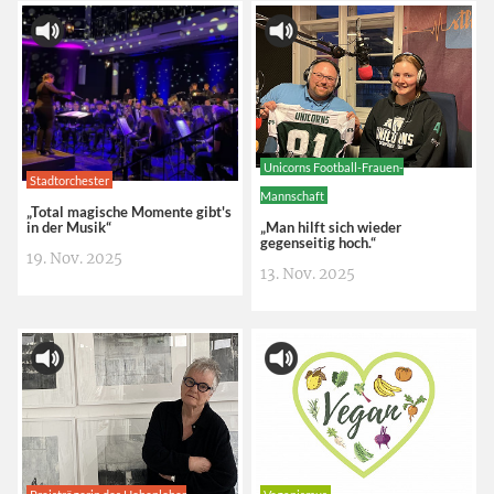
Unicorns Football-Frauen-
Stadtorchester
Mannschaft
„Total magische Momente gibt's
in der Musik“
„Man hilft sich wieder
gegenseitig hoch.“
19. Nov. 2025
13. Nov. 2025