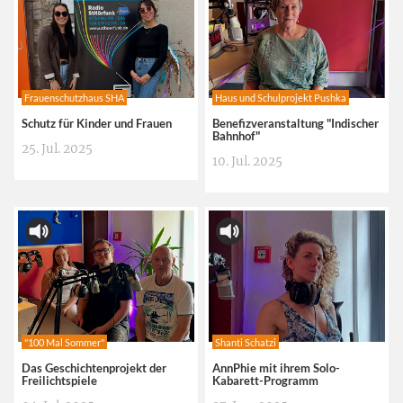
Frauenschutzhaus SHA
Haus und Schulprojekt Pushka
Schutz für Kinder und Frauen
Benefizveranstaltung "Indischer
Bahnhof"
25. Jul. 2025
10. Jul. 2025
"100 Mal Sommer"
Shanti Schatzi
Das Geschichtenprojekt der
AnnPhie mit ihrem Solo-
Freilichtspiele
Kabarett-Programm