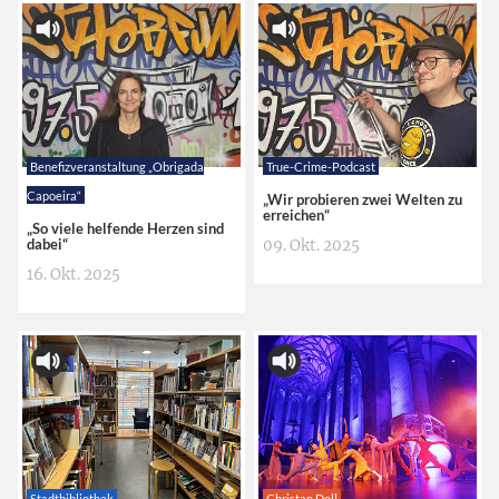
Benefizveranstaltung „Obrigada
True-Crime-Podcast
Capoeira“
„Wir probieren zwei Welten zu
erreichen“
„So viele helfende Herzen sind
dabei“
09. Okt. 2025
16. Okt. 2025
Stadtbibliothek
Christan Doll