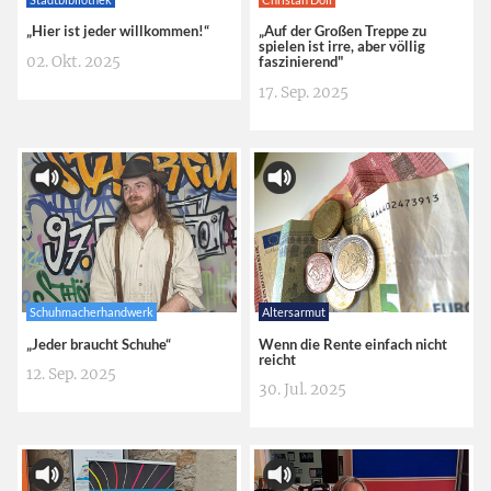
„Hier ist jeder willkommen!“
„Auf der Großen Treppe zu
spielen ist irre, aber völlig
02. Okt. 2025
faszinierend"
17. Sep. 2025
Schuhmacherhandwerk
Altersarmut
„Jeder braucht Schuhe“
Wenn die Rente einfach nicht
reicht
12. Sep. 2025
30. Jul. 2025