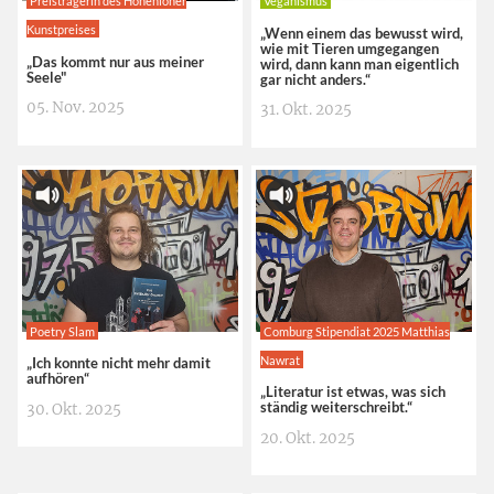
Preisträgerin des Hohenloher
Veganismus
Kunstpreises
„Wenn einem das bewusst wird,
wie mit Tieren umgegangen
„Das kommt nur aus meiner
wird, dann kann man eigentlich
Seele"
gar nicht anders.“
05. Nov. 2025
31. Okt. 2025
Poetry Slam
Comburg Stipendiat 2025 Matthias
Nawrat
„Ich konnte nicht mehr damit
aufhören“
„Literatur ist etwas, was sich
ständig weiterschreibt.“
30. Okt. 2025
20. Okt. 2025