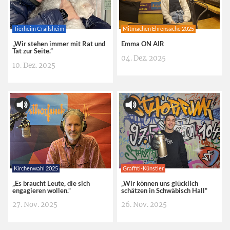
Tierheim Crailsheim
Mitmachen Ehrensache 2025
„Wir stehen immer mit Rat und
Emma ON AIR
Tat zur Seite.“
04. Dez. 2025
10. Dez. 2025
Kirchenwahl 2025
Graffiti-Künstler
„Es braucht Leute, die sich
„Wir können uns glücklich
engagieren wollen.“
schätzen in Schwäbisch Hall“
27. Nov. 2025
26. Nov. 2025