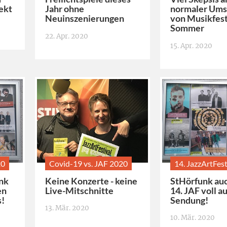
ekt
Jahr ohne
normaler Ums
Neuinszenierungen
von Musikfest
Sommer
22. Apr. 2020
15. Apr. 2020
20
Covid-19 vs. JAF 2020
14. JazzArtFest
nk
Keine Konzerte - keine
StHörfunk au
en
Live-Mitschnitte
14. JAF voll a
s!
Sendung!
13. Mär. 2020
10. Mär. 2020