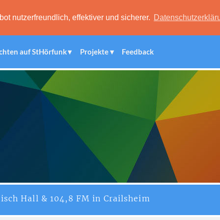
 nutzerfreundlich, effektiver und sicherer.
Datenschutzerklär
chten auf StHörfunk
Projekte
Feedback
isch Hall & 104,8 FM in Crailsheim