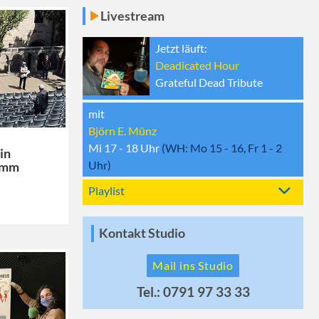
Livestream
Jetzt läuft:
Deadicated Hour
Grateful Dead Tribute
mit
Björn E. Münz
Mi 17 - 18
Uhr
(WH:
Mo 15 - 16, Fr 1 - 2
in
Uhr)
amm
Playlist
Kontakt Studio
Mail ins Studio
Tel.: 0791 97 33 33