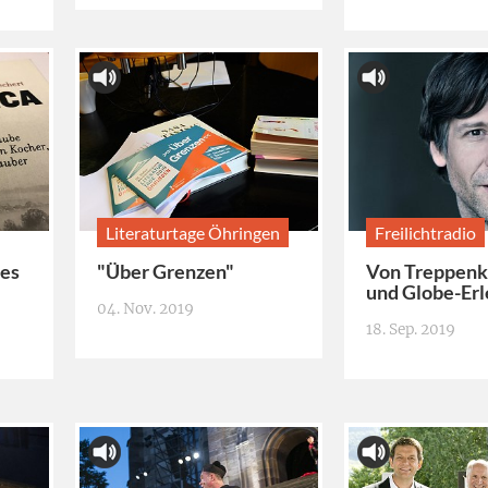
Literaturtage Öhringen
Freilichtradio
 es
"Über Grenzen"
Von Treppenk
und Globe-Erl
04. Nov. 2019
18. Sep. 2019