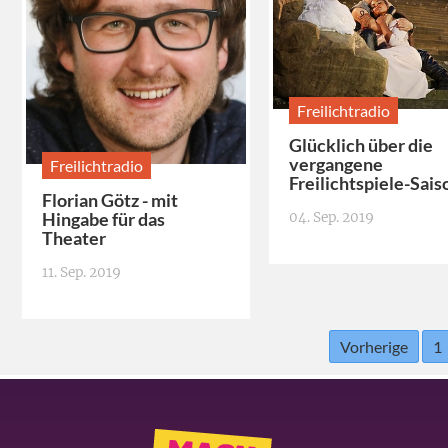
Freilichtradio
Glücklich über die
vergangene
Freilichtradio
Freilichtspiele-Sais
Florian Götz - mit
Hingabe für das
04. Sep. 2019
Theater
11. Sep. 2019
Vorherige
1