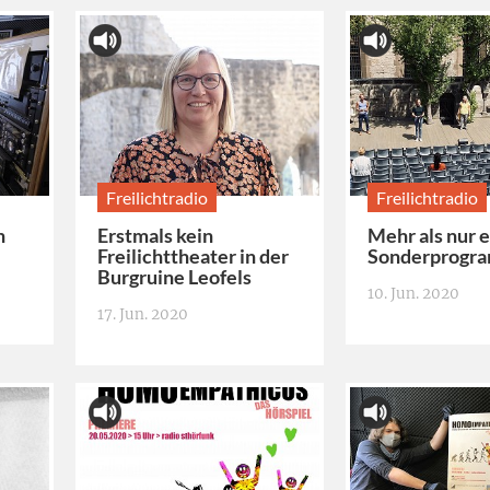
Freilichtradio
Freilichtradio
n
Erstmals kein
Mehr als nur e
Freilichttheater in der
Sonderprogr
Burgruine Leofels
10. Jun. 2020
17. Jun. 2020