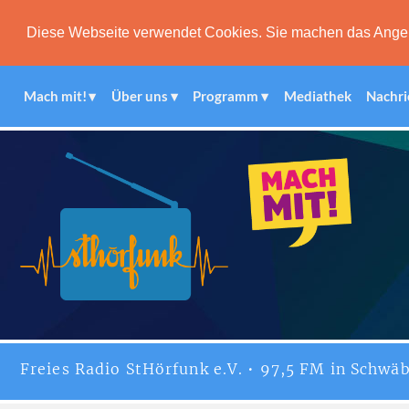
Diese Webseite verwendet Cookies. Sie machen das Angebot
Mach mit!
Über uns
Programm
Mediathek
Nachri
Freies
Radio StHörfunk
e.V. • 97,5 FM in Schwäb