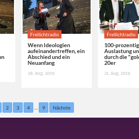
Freilichtradio
Freilichtradio
Wenn Ideologien
100-prozenti
aufeinandertreffen, ein
Auslastung un
on
Abschied und ein
durch die "go
Neuanfang
20er
28. Aug. 2019
21. Aug. 2019
2
3
4
…
9
Nächste