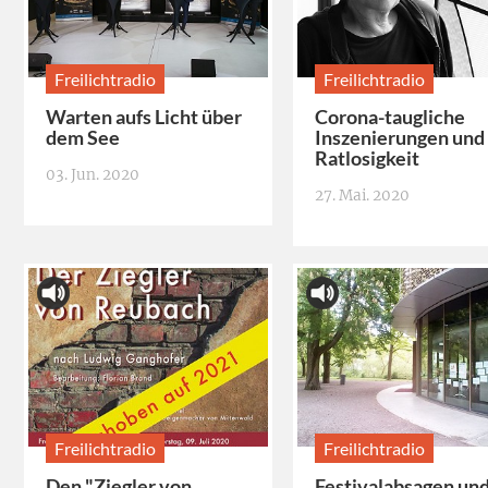
Freilichtradio
Freilichtradio
Warten aufs Licht über
Corona-taugliche
dem See
Inszenierungen und
Ratlosigkeit
03. Jun. 2020
27. Mai. 2020
Freilichtradio
Freilichtradio
Den "Ziegler von
Festivalabsagen un