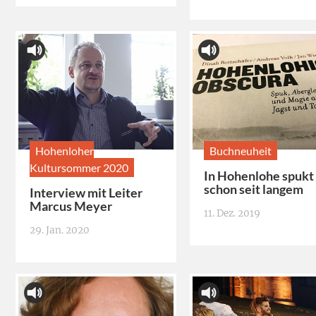
Hohenloher
Buchneuheit
Kultursommer 2020
In Hohenlohe spukt
schon seit langem
Interview mit Leiter
Marcus Meyer
11. Dez. 2019
29. Jan. 2020