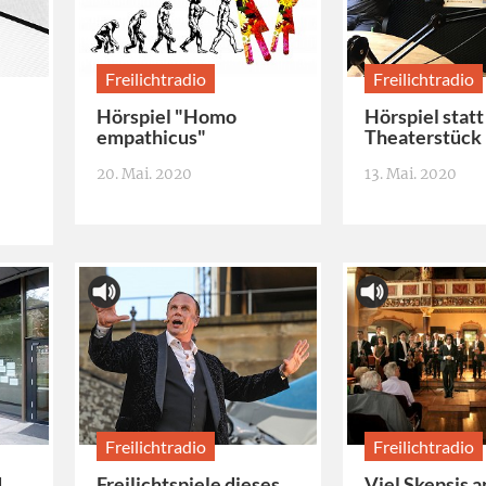
Freilichtradio
Freilichtradio
Hörspiel "Homo
Hörspiel statt
empathicus"
Theaterstück
20. Mai. 2020
13. Mai. 2020
Freilichtradio
Freilichtradio
d
Freilichtspiele dieses
Viel Skepsis a