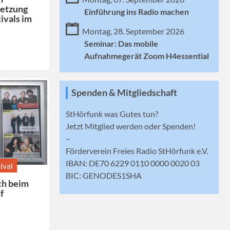
etzung
Einführung ins Radio machen
ivals im
Montag, 28. September 2026
Seminar: Das mobile
Aufnahmegerät Zoom H4essential
Spenden & Mitgliedschaft
StHörfunk was Gutes tun?
Jetzt
Mitglied werden
oder Spenden!
–
Förderverein Freies Radio StHörfunk e.V.
IBAN: DE70 6229 0110 0000 0020 03
ival
BIC: GENODES1SHA
ch beim
uf