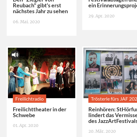
Reubach" gibt's erst
ein Erinnerungsproj
nächstes Jahr zu sehen
29. Apr. 2020
06. Mai. 2020
Freilichtradio
Trösterle fürs JAF 20
Freilichttheater in der
Reinhören: StHörfu
Schwebe
lindert das Vermiss
des JazzArtFestival
01. Apr. 2020
20. Mär. 2020