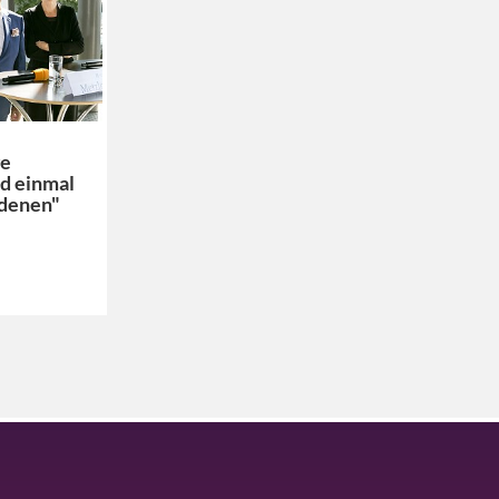
ge
d einmal
ldenen"