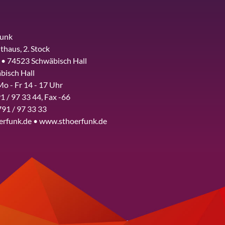
funk
thaus, 2. Stock
 • 74523 Schwäbisch Hall
bisch Hall
Mo - Fr 14 - 17 Uhr
1 / 97 33 44, Fax -66
791 / 97 33 33
erfunk.de • www.sthoerfunk.de