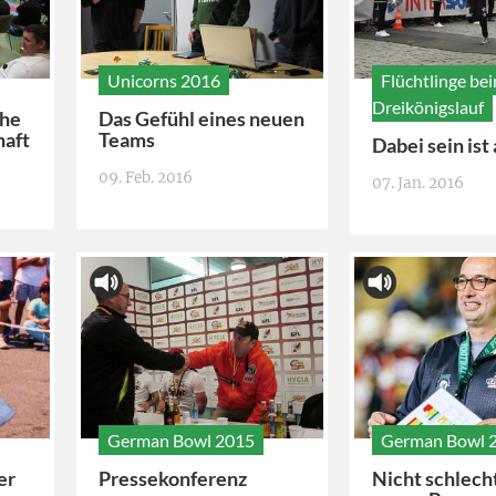
Unicorns 2016
Flüchtlinge be
Dreikönigslauf
che
Das Gefühl eines neuen
haft
Teams
Dabei sein ist 
09. Feb. 2016
07. Jan. 2016
German Bowl 2015
German Bowl 
er
Pressekonferenz
Nicht schlecht