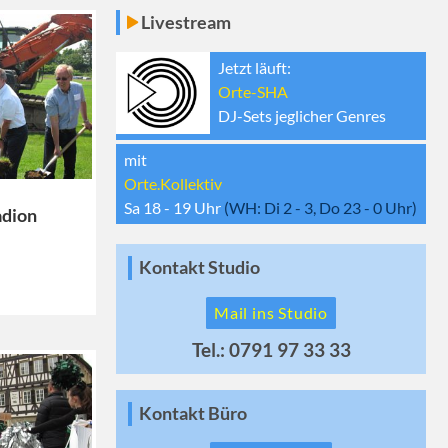
Livestream
Jetzt läuft:
Orte-SHA
DJ-Sets jeglicher Genres
mit
Orte.Kollektiv
Sa 18 - 19
Uhr
(WH:
Di 2 - 3, Do 23 - 0
Uhr)
adion
Kontakt Studio
Mail ins Studio
Tel.: 0791 97 33 33
Kontakt Büro