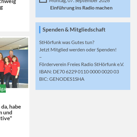
Montag, 07. September 2026
chweig
ug
Einführung ins Radio machen
Spenden & Mitgliedschaft
StHörfunk was Gutes tun?
Jetzt
Mitglied werden
oder Spenden!
–
Förderverein Freies Radio StHörfunk e.V.
IBAN: DE70 6229 0110 0000 0020 03
BIC: GENODES1SHA
iga
h da, habe
m und
tive"