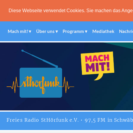
Diese Webseite verwendet Cookies. Sie machen das Angebot
Mach mit!
Über uns
Programm
Mediathek
Nachri
Freies
Radio StHörfunk
e.V. • 97,5 FM in Schwäb