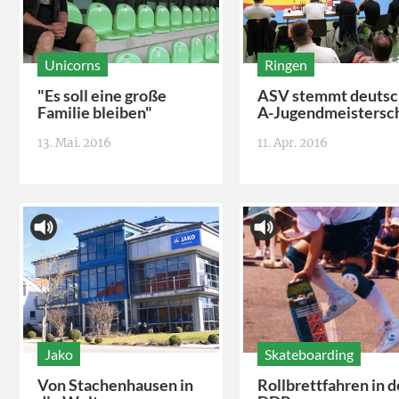
Unicorns
Ringen
"Es soll eine große
ASV stemmt deuts
Familie bleiben"
A-Jugendmeistersc
13. Mai. 2016
11. Apr. 2016
Jako
Skateboarding
Von Stachenhausen in
Rollbrettfahren in d