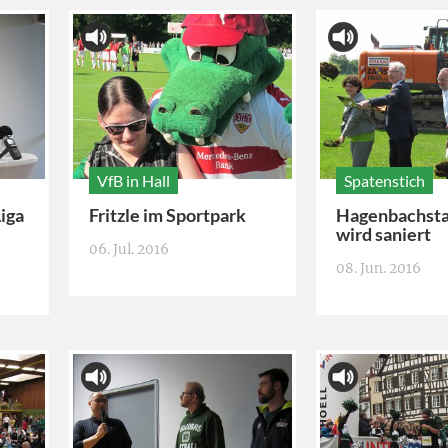
VfB in Hall
Spatenstich
Liga
Fritzle im Sportpark
Hagenbachst
wird saniert
06. Jul. 2016
08. Jun. 2016