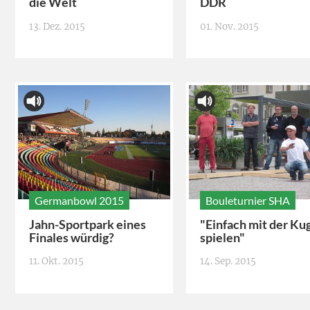
die Welt
DDR
13. Dez. 2015
01. Nov. 2015
Germanbowl 2015
Bouleturnier SHA
Jahn-Sportpark eines
"Einfach mit der Ku
Finales würdig?
spielen"
11. Okt. 2015
14. Sep. 2015