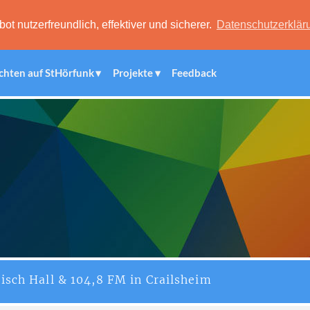
 nutzerfreundlich, effektiver und sicherer.
Datenschutzerklär
chten auf StHörfunk
Projekte
Feedback
isch Hall & 104,8 FM in Crailsheim