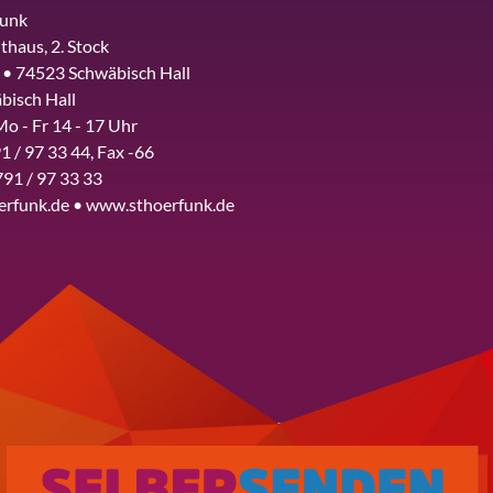
funk
thaus, 2. Stock
 • 74523 Schwäbisch Hall
bisch Hall
Mo - Fr 14 - 17 Uhr
1 / 97 33 44, Fax -66
791 / 97 33 33
erfunk.de • www.sthoerfunk.de