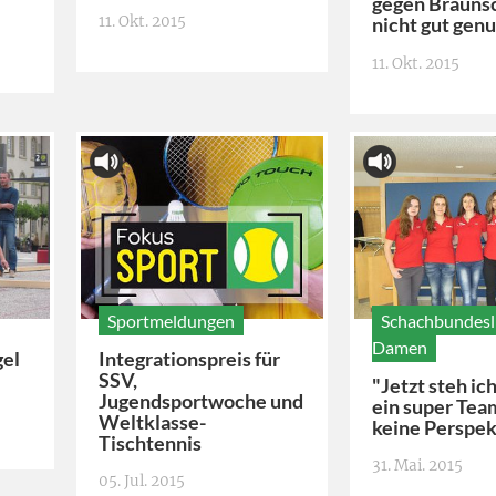
gegen Brauns
11. Okt. 2015
nicht gut gen
11. Okt. 2015
Sportmeldungen
Schachbundesl
Damen
gel
Integrationspreis für
SSV,
"Jetzt steh ic
Jugendsportwoche und
ein super Tea
Weltklasse-
keine Perspek
Tischtennis
31. Mai. 2015
05. Jul. 2015