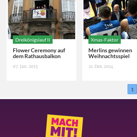
Dreikönigslauf II
Xmas-Faktor
Flower Ceremony auf
Merlins gewinnen
dem Rathausbalkon
Weihnachtsspiel
07. Jan. 2015
21. Dez. 2014
1