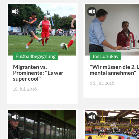
Fußballbegegnung
Jos Luhukay
Migranten vs.
"Wir müssen die 2. 
Prominente: "Es war
mental annehmen"
super cool"
06. Jul. 2016
18. Jul. 2016