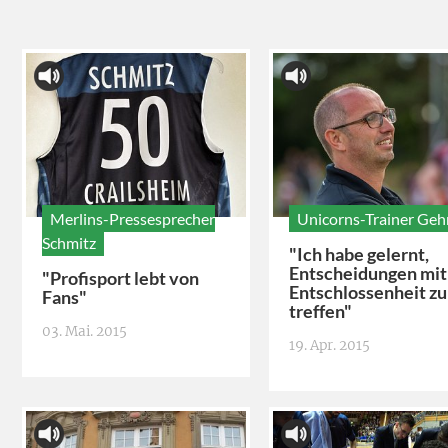
Merlins-Pressesprecher
Unicorns-Trainer Geh
Schmitz
"Ich habe gelernt,
Entscheidungen mit
"Profisport lebt von
Entschlossenheit zu
Fans"
treffen"
03. Mai. 2015
19. Apr. 2015