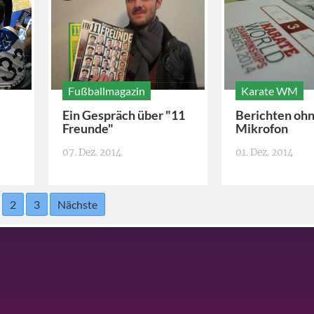
Fußballmagazin
Karate WM
Ein Gespräch über "11
Berichten oh
Freunde"
Mikrofon
07. Dez. 2014
01. Dez. 2014
2
3
Nächste